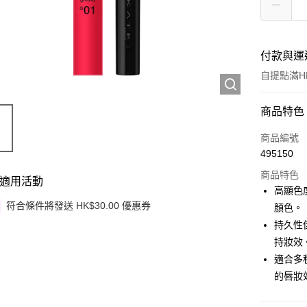
付款與運
自提點滿HK
付款方式
商品特色
信用卡
商品編號
495150
Apple Pay
商品特色
適用活動
Google Pa
高顯色
符合條件將發送 HK$30.00 優惠券
顏色。
AlipayHK
持久性
PayMe
持妝效
適合多
WeChat P
的唇妝
其他轉帳
相關說明