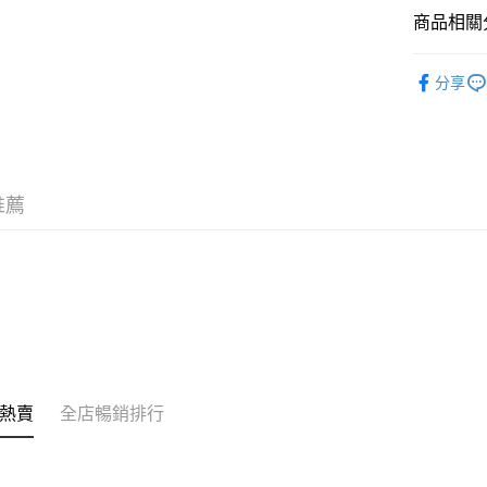
銀行匯款 
商品相關分
至eshop@
的訂單。 
送貨方式
潮流彩妝
取消。
分享
付款後順
每筆HK$3
付款後順
每筆HK$3
推薦
本地配送
每筆HK$3
門市自取
免運費
其他地區
熱賣
全店暢銷排行