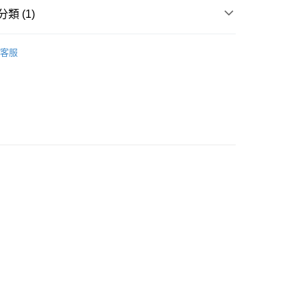
請將存款存到以下銀行帳戶，並於存款單據寫上訂單編號後電郵
類 (1)
colourmix-cosmetics.com** **我們不會處理沒有提供存款單據
如果訂購後七個工作天內我們未能收到有關存款，有關訂單將被
唇部彩妝
唇膏
客服
豐自助櫃取貨
0.00，滿HK$580.00或以上免運費
豐站及營業點取貨
0.00，滿HK$580.00或以上免運費
0.00，滿HK$580.00或以上免運費
配送
運費表