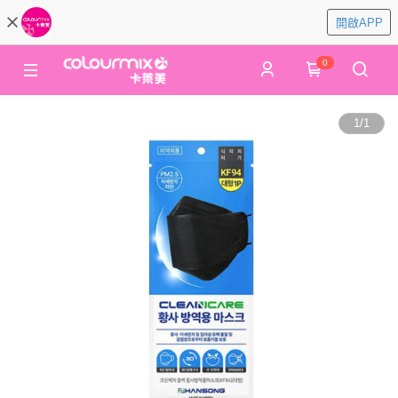
開啟APP
0
1
/
1