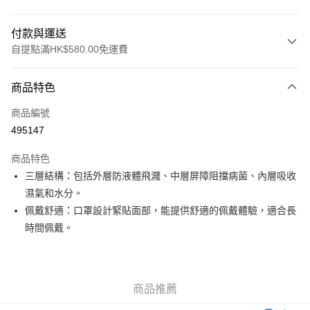
付款與運送
自提點滿HK$580.00免運費
付款方式
商品特色
信用卡
商品編號
Apple Pay
495147
Google Pay
商品特色
AlipayHK
三層結構：包括外層防液體飛濺、中層屏障阻擋病菌、內層吸收
濕氣和水分。
PayMe
佩戴舒適：口罩設計緊貼面部，能提供舒適的佩戴體驗，適合長
WeChat Pay
時間佩戴。
其他轉帳方式
相關說明
銀行匯款 請將存款存到以下銀行帳戶，並於存款單據寫上訂單編號後電郵至
商品推薦
eshop@colourmix-cosmetics.com** **我們不會處理沒有提供存款單據的訂
送貨方式
單。 如果訂購後七個工作天內我們未能收到有關存款，有關訂單將被取消。