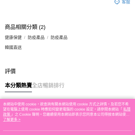
客服
付款後順豐自助櫃取貨
每筆HK$30.00，滿HK$580.00或以上免運費
付款後順豐站及營業點取貨
商品相關分類 (2)
每筆HK$30.00，滿HK$580.00或以上免運費
健康保健
防疫產品
防疫產品
本地配送
韓國直送
每筆HK$30.00，滿HK$580.00或以上免運費
門市自取
評價
免運費
其他地區配送
運費表
本分類熱賣
全店暢銷排行
本網站中使用 cookie，欲查詢有關本網站使用 cookie 方式之詳情，及若您不希
熱門標籤
望在電腦上使用 cookie 時應如何變更電腦的 cookie 設定，請參閱本網站「
私隱
政策
」之 Cookie 聲明。您繼續使用本網站即表示您同意本公司得按本網站使用
條款之 Cookie 聲明使用 cookie。
了解更多 >
熱銷排行
最新商品
人氣推薦