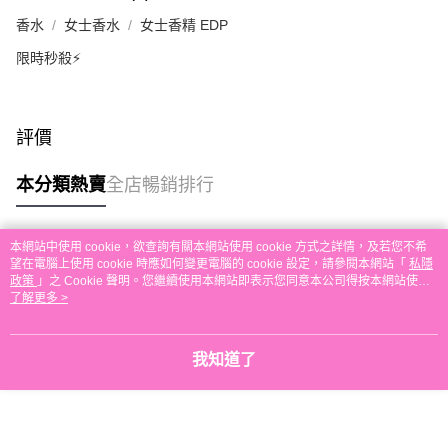
每筆HK$30.00，滿HK$580.00或以上免運費
香水
女士香水
女士香精 EDP
本地配送
限時秒殺⚡
每筆HK$30.00，滿HK$580.00或以上免運費
門市自取
評價
免運費
本分類熱賣
全店暢銷排行
本網站中使用 cookie，欲查詢有關本網站使用 cookie 方式之詳情，及若您不希
熱門標籤
望在電腦上使用 cookie 時應如何變更電腦的 cookie 設定，請參閱本網站「
私隱
政策
」之 Cookie 聲明。您繼續使用本網站即表示您同意本公司得按本網站使用
條款之 Cookie 聲明使用 cookie。
了解更多 >
熱銷排行
最新商品
人氣推薦
我知道了