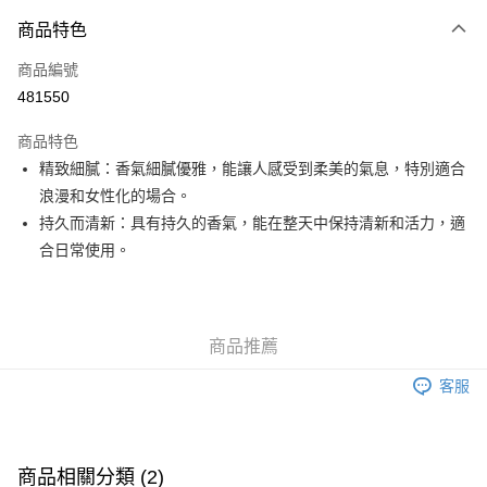
付款方式
商品特色
信用卡
商品編號
Apple Pay
481550
Google Pay
商品特色
AlipayHK
精致細膩：香氣細膩優雅，能讓人感受到柔美的氣息，特別適合
浪漫和女性化的場合。
PayMe
持久而清新：具有持久的香氣，能在整天中保持清新和活力，適
WeChat Pay
合日常使用。
其他轉帳方式
相關說明
銀行匯款 請將存款存到以下銀行帳戶，並於存款單據寫上訂單編號後電郵至
商品推薦
eshop@colourmix-cosmetics.com** **我們不會處理沒有提供存款單據的訂
送貨方式
單。 如果訂購後七個工作天內我們未能收到有關存款，有關訂單將被取消。
客服
付款後順豐自助櫃取貨
每筆HK$30.00，滿HK$580.00或以上免運費
付款後順豐站及營業點取貨
商品相關分類 (2)