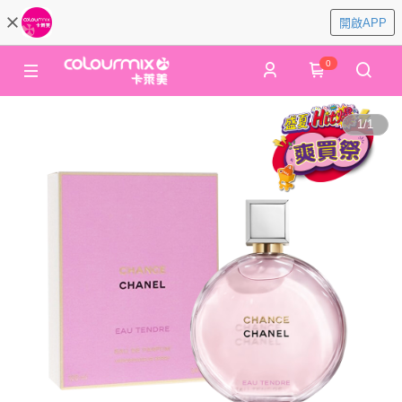
開啟APP
0
1
/
1