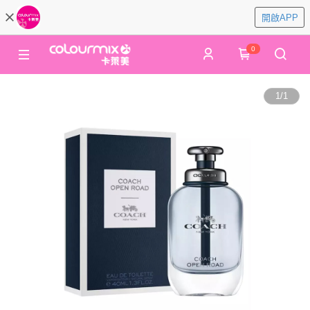
開啟APP
0
1
/
1