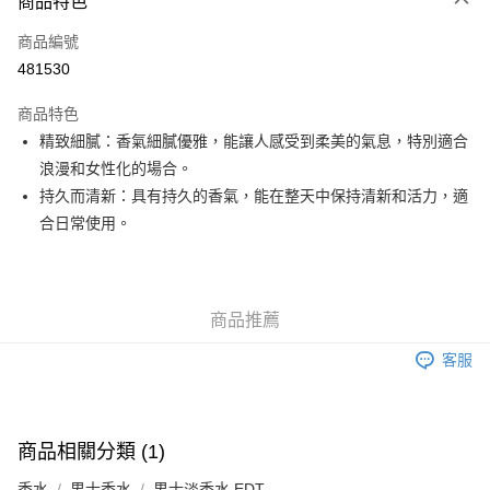
商品特色
信用卡
商品編號
Apple Pay
481530
Google Pay
商品特色
AlipayHK
精致細膩：香氣細膩優雅，能讓人感受到柔美的氣息，特別適合
浪漫和女性化的場合。
PayMe
持久而清新：具有持久的香氣，能在整天中保持清新和活力，適
WeChat Pay
合日常使用。
其他轉帳方式
相關說明
銀行匯款 請將存款存到以下銀行帳戶，並於存款單據寫上訂單編號後電郵至
商品推薦
eshop@colourmix-cosmetics.com** **我們不會處理沒有提供存款單據的訂
送貨方式
單。 如果訂購後七個工作天內我們未能收到有關存款，有關訂單將被取消。
客服
付款後順豐自助櫃取貨
每筆HK$30.00，滿HK$580.00或以上免運費
付款後順豐站及營業點取貨
商品相關分類 (1)
每筆HK$30.00，滿HK$580.00或以上免運費
香水
男士香水
男士淡香水 EDT