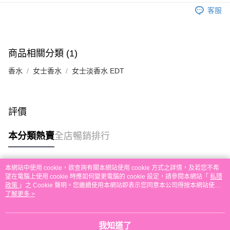
送貨方式
單。 如果訂購後七個工作天內我們未能收到有關存款，有關訂單將被取消。
客服
付款後順豐自助櫃取貨
每筆HK$30.00，滿HK$580.00或以上免運費
付款後順豐站及營業點取貨
商品相關分類 (1)
每筆HK$30.00，滿HK$580.00或以上免運費
香水
女士香水
女士淡香水 EDT
本地配送
每筆HK$30.00，滿HK$580.00或以上免運費
評價
門市自取
免運費
本分類熱賣
全店暢銷排行
本網站中使用 cookie，欲查詢有關本網站使用 cookie 方式之詳情，及若您不希
熱門標籤
望在電腦上使用 cookie 時應如何變更電腦的 cookie 設定，請參閱本網站「
私隱
政策
」之 Cookie 聲明。您繼續使用本網站即表示您同意本公司得按本網站使用
條款之 Cookie 聲明使用 cookie。
了解更多 >
熱銷排行
最新商品
人氣推薦
我知道了