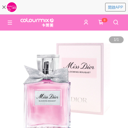
開啟APP
0
1
/
1