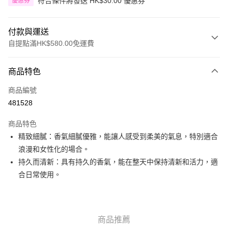
符合條件將發送 HK$30.00 優惠券
優惠券
付款與運送
自提點滿HK$580.00免運費
付款方式
商品特色
信用卡
商品編號
Apple Pay
481528
Google Pay
商品特色
AlipayHK
精致細膩：香氣細膩優雅，能讓人感受到柔美的氣息，特別適合
浪漫和女性化的場合。
PayMe
持久而清新：具有持久的香氣，能在整天中保持清新和活力，適
WeChat Pay
合日常使用。
其他轉帳方式
相關說明
銀行匯款 請將存款存到以下銀行帳戶，並於存款單據寫上訂單編號後電郵至
商品推薦
eshop@colourmix-cosmetics.com** **我們不會處理沒有提供存款單據的訂