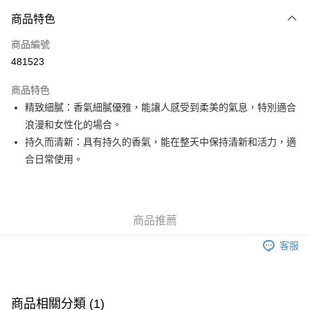
付款方式
商品特色
信用卡
商品編號
Apple Pay
481523
Google Pay
商品特色
AlipayHK
精致細膩：香氣細膩優雅，能讓人感受到柔美的氣息，特別適合
浪漫和女性化的場合。
PayMe
持久而清新：具有持久的香氣，能在整天中保持清新和活力，適
WeChat Pay
合日常使用。
其他轉帳方式
相關說明
銀行匯款 請將存款存到以下銀行帳戶，並於存款單據寫上訂單編號後電郵至
商品推薦
eshop@colourmix-cosmetics.com** **我們不會處理沒有提供存款單據的訂
送貨方式
單。 如果訂購後七個工作天內我們未能收到有關存款，有關訂單將被取消。
客服
付款後順豐自助櫃取貨
每筆HK$30.00，滿HK$580.00或以上免運費
付款後順豐站及營業點取貨
商品相關分類 (1)