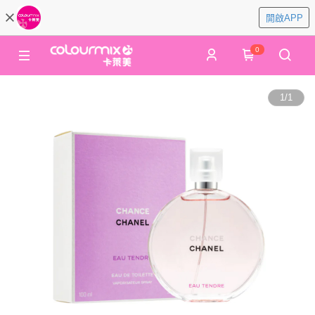
開啟APP
0
1
/
1