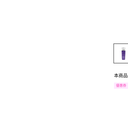
本商品
優惠券