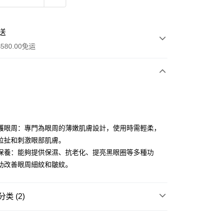
送
580.00免运
y
護眼周：專門為眼周的薄嫩肌膚設計，使用時需輕柔，
拉扯和刺激眼部肌膚。
保養：能夠提供保濕、抗老化、提亮黑眼圈等多種功
助改善眼周細紋和皺紋。
ay
类 (2)
资金的方式
眼部护理
眼部精华