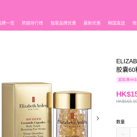
品牌一览
熱銷排行榜
独家品牌优惠
最新优惠
韩国直送
限
ELIZ
胶囊60
超取满HK$
HK$15
HK$565.0
数量