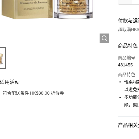
付款与运
超取满HK$
付款方式
商品特色
信用卡
商品编号
481455
Apple Pay
商品特色
Google Pa
輕柔呵
适用活动
以避免
AlipayHK
符合配送条件 HK$30.00 折价券
多功能
PayMe
能，幫
WeChat P
产品相关分
其他转移
相关说明
护肤保养