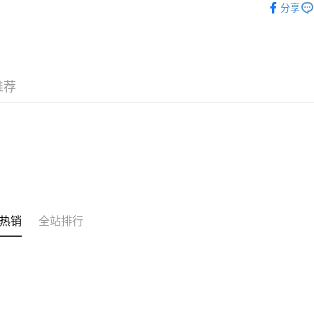
銀行匯款 
分享
至eshop@
护肤保养
的訂單。 
运送方式
取消。
付款後順
每笔HK$3
推荐
付款後順
每笔HK$3
本地配送
每笔HK$3
门市自取
免运费
热销
全站排行
其他地区