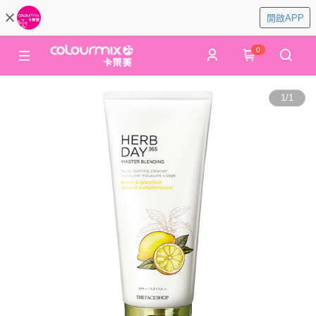
開啟APP
0
1
/
1