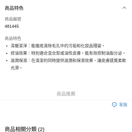
付款方式
商品特色
信用卡
商品編號
Apple Pay
481445
Google Pay
商品特色
AlipayHK
深層潔淨：能徹底清除毛孔中的污垢和化妝品殘留。
控油效果：特別適合混合型或油性皮膚，能有效控制油脂分泌。
PayMe
滋潤保濕：在清潔的同時提供滋潤和保濕效果，讓皮膚感覺柔軟
WeChat Pay
光滑。
其他轉帳方式
相關說明
銀行匯款 請將存款存到以下銀行帳戶，並於存款單據寫上訂單編號後電郵至
商品推薦
eshop@colourmix-cosmetics.com** **我們不會處理沒有提供存款單據的訂
送貨方式
單。 如果訂購後七個工作天內我們未能收到有關存款，有關訂單將被取消。
客服
付款後順豐自助櫃取貨
每筆HK$30.00，滿HK$580.00或以上免運費
付款後順豐站及營業點取貨
商品相關分類 (2)