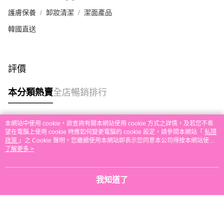
每筆HK$30.00，滿HK$580.00或以上免運費
護膚保養
卸妝清潔
潔面產品
本地配送
韓國直送
每筆HK$30.00，滿HK$580.00或以上免運費
門市自取
評價
免運費
其他地區配送
運費表
本分類熱賣
全店暢銷排行
本網站中使用 cookie，欲查詢有關本網站使用 cookie 方式之詳情，及若您不希
熱門標籤
望在電腦上使用 cookie 時應如何變更電腦的 cookie 設定，請參閱本網站「
私隱
政策
」之 Cookie 聲明。您繼續使用本網站即表示您同意本公司得按本網站使用
條款之 Cookie 聲明使用 cookie。
了解更多 >
熱銷排行
最新商品
人氣推薦
我知道了