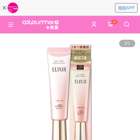
開啟APP
0
1
/
1