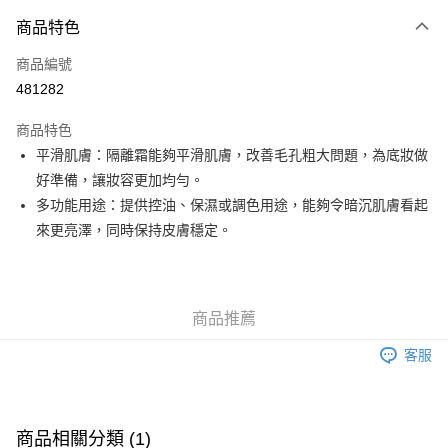
付款方式
商品特色
信用卡
商品編號
Apple Pay
481282
Google Pay
商品特色
AlipayHK
平滑肌膚：隔離霜能夠平滑肌膚，改善毛孔粗大問題，為底妝做
好準備，讓妝容更加均勻。
PayMe
多功能用途：提供控油、保濕或調色用途，能夠令暗沉肌膚看起
WeChat Pay
來更亮澤，同時保持皮膚穩定。
其他轉帳方式
相關說明
銀行匯款 請將存款存到以下銀行帳戶，並於存款單據寫上訂單編號後電郵至
商品推薦
eshop@colourmix-cosmetics.com** **我們不會處理沒有提供存款單據的訂
送貨方式
單。 如果訂購後七個工作天內我們未能收到有關存款，有關訂單將被取消。
客服
付款後順豐自助櫃取貨
每筆HK$30.00，滿HK$580.00或以上免運費
付款後順豐站及營業點取貨
商品相關分類 (1)