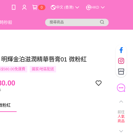
0
中文 (香港)
HKD
時秒殺
im 明輝金泊滋潤精華唇膏01 微粉紅
$580.00免運費
國家/地區配送
0.00
0
 微粉紅
前往
人氣
商品