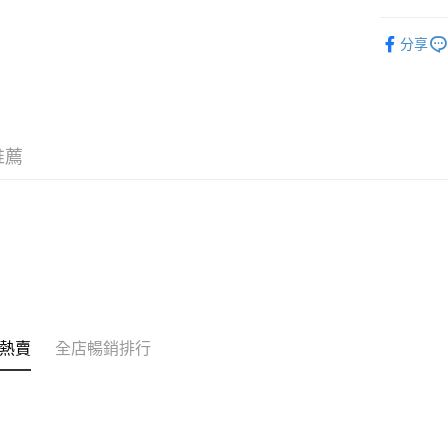
相關說明
護膚保養
銀行匯款 
分享
至eshop@
潮流彩妝
的訂單。 
送貨方式
取消。
季節限定
付款後順
潮流彩妝
每筆HK$3
推薦
韓國直送
付款後順
每筆HK$3
本地配送
每筆HK$3
門市自取
免運費
熱賣
全店暢銷排行
其他地區