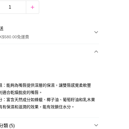
送
$580.00免運費
y
濕：能夠為嘴唇提供深層的保濕，讓雙唇感覺柔軟豐
別適合乾燥脫皮的嘴唇。
分：富含天然成分如蜂蠟、椰子油、葡萄籽油和乳木果
具有保濕和滋潤的效果，能有效鎖住水分。
ay
類 (5)
方式