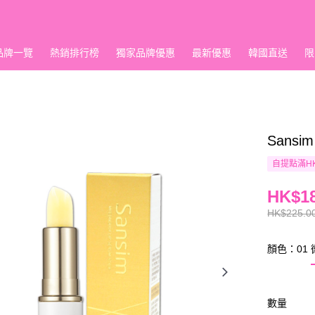
品牌一覽
熱銷排行榜
獨家品牌優惠
最新優惠
韓國直送
限
Sans
自提點滿HK
HK$18
HK$225.0
顏色：01
數量