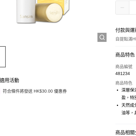
付款與運
自提點滿HK
付款方式
商品特色
信用卡
商品編號
481234
Apple Pay
適用活動
商品特色
Google Pa
深層保
符合條件將發送 HK$30.00 優惠券
盈，特
AlipayHK
天然成
PayMe
油等，
WeChat P
商品相關分
其他轉帳