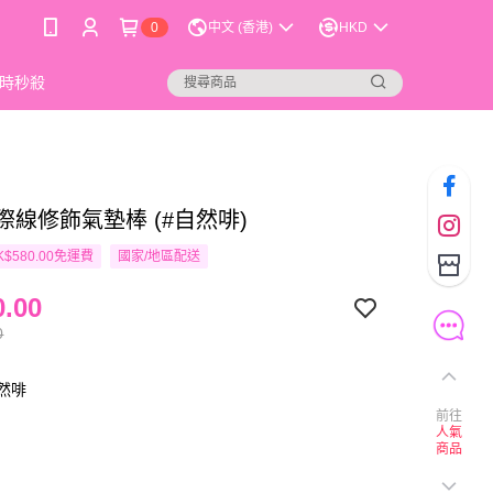
0
中文 (香港)
HKD
時秒殺
 髮際線修飾氣墊棒 (#自然啡)
$580.00免運費
國家/地區配送
.00
0
然啡
前往
人氣
商品