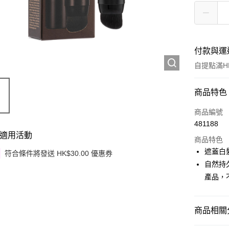
付款與運
自提點滿HK
付款方式
商品特色
信用卡
商品編號
481188
Apple Pay
適用活動
商品特色
Google Pa
遮蓋白
符合條件將發送 HK$30.00 優惠券
自然持
AlipayHK
產品，
PayMe
WeChat P
商品相關分
其他轉帳