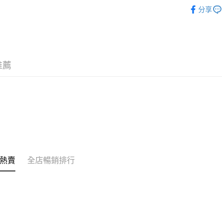
頭髮護理
相關說明
分享
銀行匯款 
韓國直送
至eshop@
超級購物祭
的訂單。 
送貨方式
取消。
付款後順
推薦
每筆HK$3
付款後順
每筆HK$3
本地配送
每筆HK$3
門市自取
熱賣
全店暢銷排行
免運費
其他地區