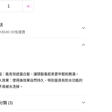
送
$580.00免運費
y
髮：能有效遮蓋白髮，讓頭髮看起來更年輕和飽滿。
久效果：使用後效果自然持久，特別是具有防水功能的
不易被水洗掉。
ay
類 (3)
方式