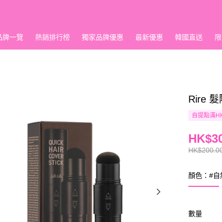
品牌一覽
熱銷排行榜
獨家品牌優惠
最新優惠
韓國直送
限
Rire
自提點滿HK
HK$30
HK$200.0
顏色：#自
數量