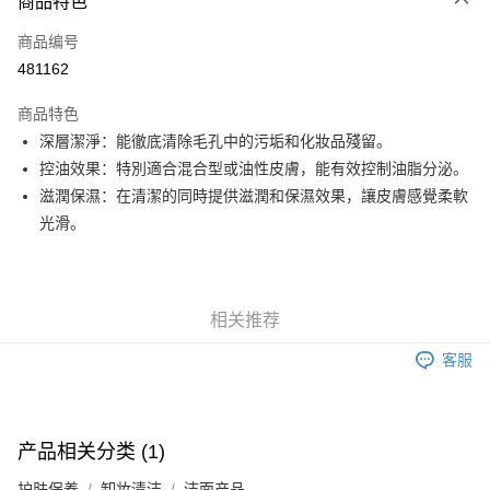
商品特色
信用卡
商品编号
Apple Pay
481162
Google Pay
商品特色
AlipayHK
深層潔淨：能徹底清除毛孔中的污垢和化妝品殘留。
控油效果：特別適合混合型或油性皮膚，能有效控制油脂分泌。
PayMe
滋潤保濕：在清潔的同時提供滋潤和保濕效果，讓皮膚感覺柔軟
WeChat Pay
光滑。
其他转移资金的方式
相关说明
銀行匯款 請將存款存到以下銀行帳戶，並於存款單據寫上訂單編號後電郵至
相关推荐
eshop@colourmix-cosmetics.com** **我們不會處理沒有提供存款單據的訂
运送方式
單。 如果訂購後七個工作天內我們未能收到有關存款，有關訂單將被取消。
客服
付款後順豐自助櫃取貨
每笔HK$30.00，满HK$580.00(含以上)免运费
付款後順豐站及營業點取貨
产品相关分类 (1)
每笔HK$30.00，满HK$580.00(含以上)免运费
护肤保养
卸妆清洁
洁面产品