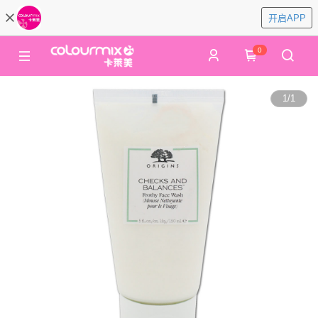
开启APP
0
1
/
1