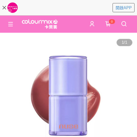
開啟APP
0
1
/
1