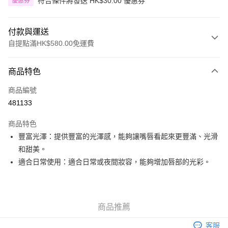
符合條件將發送 HK$30.00 優惠券
優惠券
付款與運送
自提點滿HK$580.00免運費
付款方式
商品特色
信用卡
商品編號
Apple Pay
481133
Google Pay
商品特色
AlipayHK
豐富光澤：提供豐富的光澤感，能夠讓嘴唇看起來更豐滿、光滑
和甜美。
PayMe
適合日常使用：適合日常或夜間妝容，能夠增加唇部的光彩。
WeChat Pay
其他轉帳方式
相關說明
商品推薦
銀行匯款 請將存款存到以下銀行帳戶，並於存款單據寫上訂單編號後電郵至
eshop@colourmix-cosmetics.com** **我們不會處理沒有提供存款單據的訂
客服