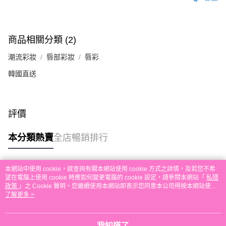
送貨方式
單。 如果訂購後七個工作天內我們未能收到有關存款，有關訂單將被取消。
付款後順豐自助櫃取貨
每筆HK$30.00，滿HK$580.00或以上免運費
商品相關分類 (2)
付款後順豐站及營業點取貨
潮流彩妝
唇部彩妝
唇彩
每筆HK$30.00，滿HK$580.00或以上免運費
韓國直送
本地配送
每筆HK$30.00，滿HK$580.00或以上免運費
評價
門市自取
免運費
本分類熱賣
全店暢銷排行
其他地區配送
運費表
本網站中使用 cookie，欲查詢有關本網站使用 cookie 方式之詳情，及若您不希
熱門標籤
望在電腦上使用 cookie 時應如何變更電腦的 cookie 設定，請參閱本網站「
私隱
政策
」之 Cookie 聲明。您繼續使用本網站即表示您同意本公司得按本網站使用
條款之 Cookie 聲明使用 cookie。
了解更多 >
熱銷排行
最新商品
人氣推薦
我知道了