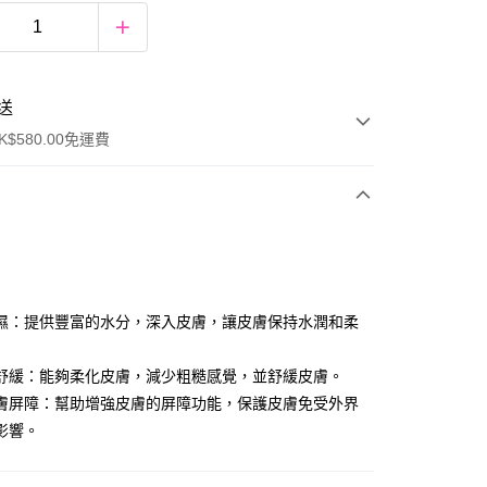
送
$580.00免運費
y
濕：提供豐富的水分，深入皮膚，讓皮膚保持水潤和柔
舒緩：能夠柔化皮膚，減少粗糙感覺，並舒緩皮膚。
膚屏障：幫助增強皮膚的屏障功能，保護皮膚免受外界
影響。
ay
方式