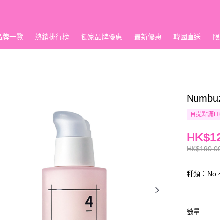
品牌一覽
熱銷排行榜
獨家品牌優惠
最新優惠
韓國直送
限
Numbu
自提點滿HK
HK$12
HK$190.0
種類：No
數量