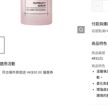
付款與運
自提點滿HK
付款方式
商品特色
信用卡
商品編號
481121
Apple Pay
適用活動
商品特色
Google Pa
深層保
符合條件將發送 HK$30.00 優惠券
軟。
AlipayHK
柔化和
PayMe
增強皮
環境的
WeChat P
其他轉帳