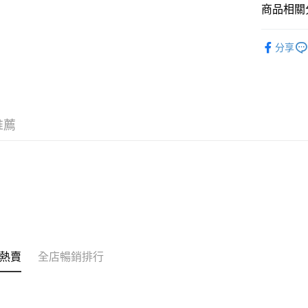
商品相關分
相關說明
銀行匯款 
護膚保養
至eshop@
分享
的訂單。 
送貨方式
韓國直送
取消。
付款後順
每筆HK$3
付款後順
推薦
每筆HK$3
本地配送
每筆HK$3
門市自取
免運費
其他地區
熱賣
全店暢銷排行