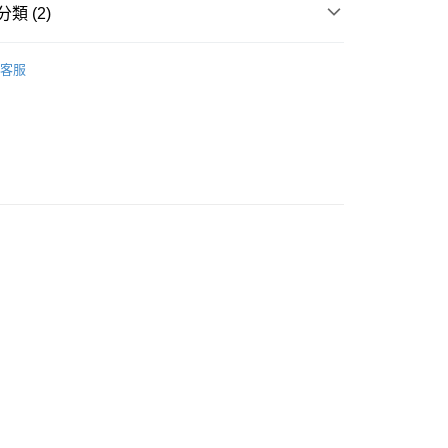
類 (2)
請將存款存到以下銀行帳戶，並於存款單據寫上訂單編號後電郵
colourmix-cosmetics.com** **我們不會處理沒有提供存款單據
精華
面部精華
客服
如果訂購後七個工作天內我們未能收到有關存款，有關訂單將被
豐自助櫃取貨
0.00，滿HK$580.00或以上免運費
豐站及營業點取貨
0.00，滿HK$580.00或以上免運費
0.00，滿HK$580.00或以上免運費
配送
運費表