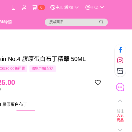
0
中文 (香港)
HKD
時秒殺
zin No.4 膠原蛋白布丁精華 50ML
$580.00免運費
國家/地區配送
5.00
0
.4 膠原蛋白布丁
前往
人氣
商品