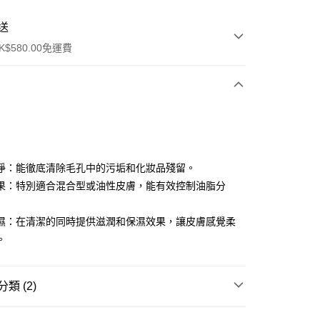
送
$580.00免運費
y
淨：能徹底清除毛孔中的污垢和化妝品殘留。
果：特別適合混合型或油性皮膚，能有效控制油脂分
濕：在清潔的同時提供滋潤和保濕效果，讓皮膚感覺柔
。
ay
方式
類 (2)
請將存款存到以下銀行帳戶，並於存款單據寫上訂單編號後電郵
colourmix-cosmetics.com** **我們不會處理沒有提供存款單據
卸妝清潔
潔面產品