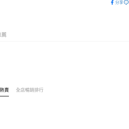
分享
的訂單。 
送貨方式
韓國直送
取消。
付款後順
每筆HK$3
付款後順
推薦
每筆HK$3
本地配送
每筆HK$3
門市自取
免運費
其他地區
熱賣
全店暢銷排行