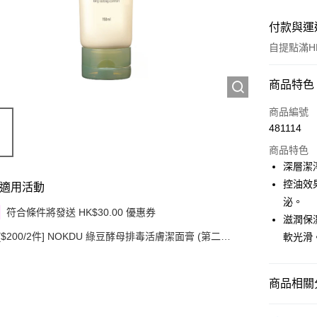
付款與運
自提點滿HK
付款方式
商品特色
信用卡
商品編號
481114
Apple Pay
商品特色
Google Pa
深層潔
控油效
適用活動
AlipayHK
泌。
符合條件將發送 HK$30.00 優惠券
PayMe
滋潤保
[$200/2件] NOKDU 綠豆酵母排毒活膚潔面膏 (第二代)
軟光滑
WeChat P
150ML
其他轉帳
商品相關分
相關說明
銀行匯款 
護膚保養
至eshop@