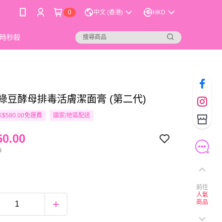
0
中文 (香港)
HKD
時秒殺
u 綠豆酵母排毒活膚潔面膏 (第二代)
$580.00免運費
國家/地區配送
0.00
0
前往
人氣
商品