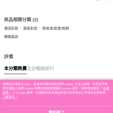
付款後順豐自助櫃取貨
每筆HK$30.00，滿HK$580.00或以上免運費
付款後順豐站及營業點取貨
商品相關分類 (2)
每筆HK$30.00，滿HK$580.00或以上免運費
潮流彩妝
面部彩妝
粉底液/氣墊/粉餅
本地配送
韓國直送
每筆HK$30.00，滿HK$580.00或以上免運費
門市自取
評價
免運費
其他地區配送
運費表
本分類熱賣
全店暢銷排行
本網站中使用 cookie，欲查詢有關本網站使用 cookie 方式之詳情，及若您不希
熱門標籤
望在電腦上使用 cookie 時應如何變更電腦的 cookie 設定，請參閱本網站「
私隱
政策
」之 Cookie 聲明。您繼續使用本網站即表示您同意本公司得按本網站使用
條款之 Cookie 聲明使用 cookie。
了解更多 >
熱銷排行
最新商品
人氣推薦
我知道了