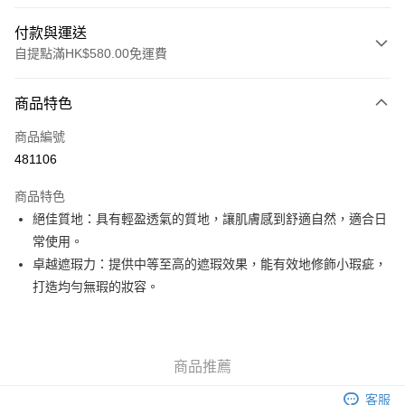
付款與運送
自提點滿HK$580.00免運費
付款方式
商品特色
信用卡
商品編號
Apple Pay
481106
Google Pay
商品特色
AlipayHK
絕佳質地：具有輕盈透氣的質地，讓肌膚感到舒適自然，適合日
常使用。
PayMe
卓越遮瑕力：提供中等至高的遮瑕效果，能有效地修飾小瑕疵，
WeChat Pay
打造均勻無瑕的妝容。
其他轉帳方式
相關說明
銀行匯款 請將存款存到以下銀行帳戶，並於存款單據寫上訂單編號後電郵至
商品推薦
eshop@colourmix-cosmetics.com** **我們不會處理沒有提供存款單據的訂
送貨方式
單。 如果訂購後七個工作天內我們未能收到有關存款，有關訂單將被取消。
客服