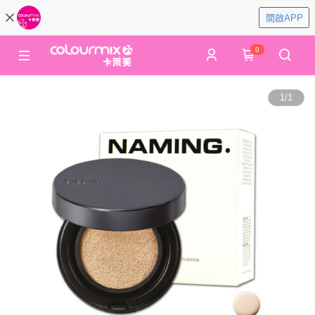
開啟APP
0
1
/
1