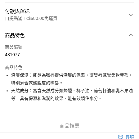
付款與運送
自提點滿HK$580.00免運費
付款方式
商品特色
信用卡
商品編號
Apple Pay
481077
Google Pay
商品特色
AlipayHK
深層保濕：能夠為嘴唇提供深層的保濕，讓雙唇感覺柔軟豐盈，
特別適合乾燥脫皮的嘴唇。
PayMe
天然成分：富含天然成分如蜂蠟、椰子油、葡萄籽油和乳木果油
WeChat Pay
等，具有保濕和滋潤的效果，能有效鎖住水分。
其他轉帳方式
相關說明
銀行匯款 請將存款存到以下銀行帳戶，並於存款單據寫上訂單編號後電郵至
商品推薦
eshop@colourmix-cosmetics.com** **我們不會處理沒有提供存款單據的訂
送貨方式
單。 如果訂購後七個工作天內我們未能收到有關存款，有關訂單將被取消。
客服