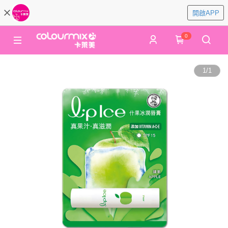
開啟APP
0
1
/
1