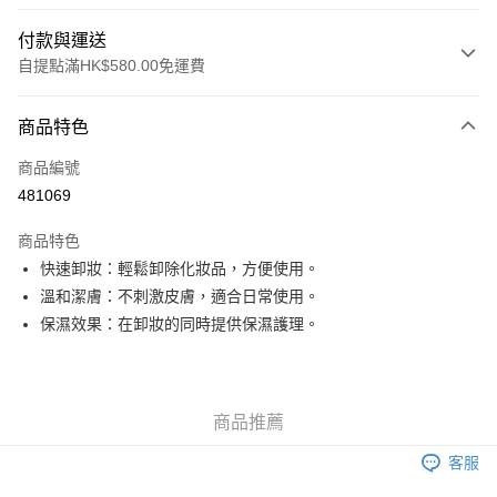
付款與運送
自提點滿HK$580.00免運費
付款方式
商品特色
信用卡
商品編號
Apple Pay
481069
Google Pay
商品特色
AlipayHK
快速卸妝：輕鬆卸除化妝品，方便使用。
溫和潔膚：不刺激皮膚，適合日常使用。
PayMe
保濕效果：在卸妝的同時提供保濕護理。
WeChat Pay
其他轉帳方式
相關說明
商品推薦
銀行匯款 請將存款存到以下銀行帳戶，並於存款單據寫上訂單編號後電郵至
eshop@colourmix-cosmetics.com** **我們不會處理沒有提供存款單據的訂
客服
送貨方式
單。 如果訂購後七個工作天內我們未能收到有關存款，有關訂單將被取消。