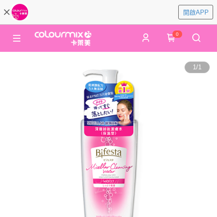
開啟APP
0
1
/
1