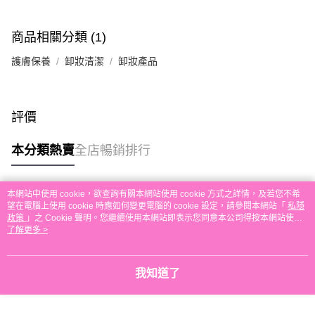
付款後順豐自助櫃取貨
每筆HK$30.00，滿HK$580.00或以上免運費
商品相關分類 (1)
付款後順豐站及營業點取貨
護膚保養
卸妝清潔
卸妝產品
每筆HK$30.00，滿HK$580.00或以上免運費
本地配送
每筆HK$30.00，滿HK$580.00或以上免運費
評價
門市自取
本分類熱賣
全店暢銷排行
免運費
其他地區配送
運費表
本網站中使用 cookie，欲查詢有關本網站使用 cookie 方式之詳情，及若您不希
熱門標籤
望在電腦上使用 cookie 時應如何變更電腦的 cookie 設定，請參閱本網站「
私隱
政策
」之 Cookie 聲明。您繼續使用本網站即表示您同意本公司得按本網站使用
條款之 Cookie 聲明使用 cookie。
了解更多 >
熱銷排行
最新商品
人氣推薦
我知道了