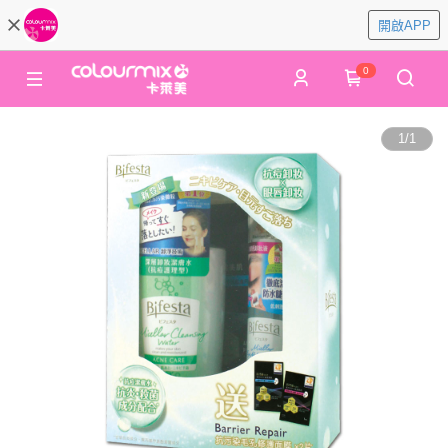
開啟APP
0
1
/
1