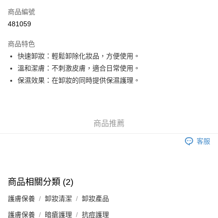
商品編號
Apple Pay
481059
Google Pay
商品特色
AlipayHK
快速卸妝：輕鬆卸除化妝品，方便使用。
溫和潔膚：不刺激皮膚，適合日常使用。
PayMe
保濕效果：在卸妝的同時提供保濕護理。
WeChat Pay
其他轉帳方式
相關說明
商品推薦
銀行匯款 請將存款存到以下銀行帳戶，並於存款單據寫上訂單編號後電郵至
eshop@colourmix-cosmetics.com** **我們不會處理沒有提供存款單據的訂
客服
送貨方式
單。 如果訂購後七個工作天內我們未能收到有關存款，有關訂單將被取消。
付款後順豐自助櫃取貨
每筆HK$30.00，滿HK$580.00或以上免運費
商品相關分類 (2)
付款後順豐站及營業點取貨
護膚保養
卸妝清潔
卸妝產品
每筆HK$30.00，滿HK$580.00或以上免運費
護膚保養
暗瘡護理
抗痘護理