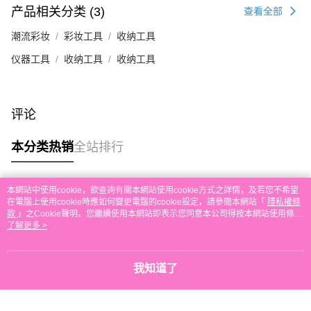
产品相关分类 (3)
查看全部
本地配送
每笔HK$30.00，满HK$580.00(含以上)免运费
潮流彩妆
彩妆工具
收纳工具
仪器工具
收纳工具
收纳工具
门市自取
免运费
其他地区配送
查看运费
评论
本分类热销
全站排行
本網站中使用cookie，欲查詢有關本網站使用cookie方式之詳情，及若您不希望
热门标签
在電腦上使用cookie時應如何變更電腦的cookie設定，請參閱本網站「
隱私權條
款
」之Cookie聲明。您繼續使用本網站即表示您同意本公司得按本網站使用條款
之Cookie聲明使用cookie。
了解更多 >
热销排行
最新商品
人气推荐
我知道了