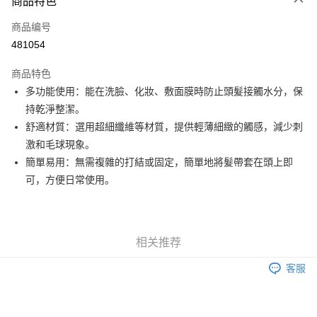
商品特色
信用卡
商品编号
Apple Pay
481054
Google Pay
商品特色
AlipayHK
多功能使用：能在洗臉、化妝、敷面膜時防止頭髮接觸水分，保
持乾淨整潔。
PayMe
舒適材質：選用超細纖維等材質，提供輕薄細緻的觸感，減少刺
WeChat Pay
激和毛球現象。
簡單易用：無需複雜的打結或固定，簡單地將髮帶套在頭上即
其他转移资金的方式
可，方便日常使用。
相关说明
銀行匯款 請將存款存到以下銀行帳戶，並於存款單據寫上訂單編號後電郵至
eshop@colourmix-cosmetics.com** **我們不會處理沒有提供存款單據的訂
运送方式
單。 如果訂購後七個工作天內我們未能收到有關存款，有關訂單將被取消。
付款後順豐自助櫃取貨
相关推荐
每笔HK$30.00，满HK$580.00(含以上)免运费
客服
付款後順豐站及營業點取貨
每笔HK$30.00，满HK$580.00(含以上)免运费