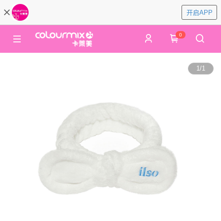
开启APP
0
1
/
1