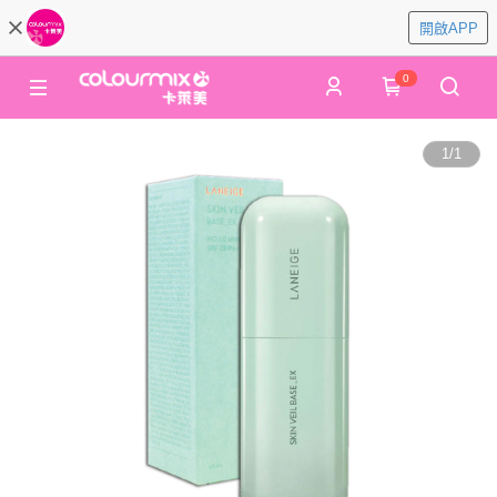
開啟APP
0
1
/
1