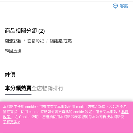
送貨方式
單。 如果訂購後七個工作天內我們未能收到有關存款，有關訂單將被取消。
客服
付款後順豐自助櫃取貨
每筆HK$30.00，滿HK$580.00或以上免運費
付款後順豐站及營業點取貨
商品相關分類 (2)
每筆HK$30.00，滿HK$580.00或以上免運費
潮流彩妝
面部彩妝
隔離霜/底霜
本地配送
韓國直送
每筆HK$30.00，滿HK$580.00或以上免運費
門市自取
評價
免運費
其他地區配送
運費表
本分類熱賣
全店暢銷排行
本網站中使用 cookie，欲查詢有關本網站使用 cookie 方式之詳情，及若您不希
熱門標籤
望在電腦上使用 cookie 時應如何變更電腦的 cookie 設定，請參閱本網站「
私隱
政策
」之 Cookie 聲明。您繼續使用本網站即表示您同意本公司得按本網站使用
條款之 Cookie 聲明使用 cookie。
了解更多 >
熱銷排行
最新商品
人氣推薦