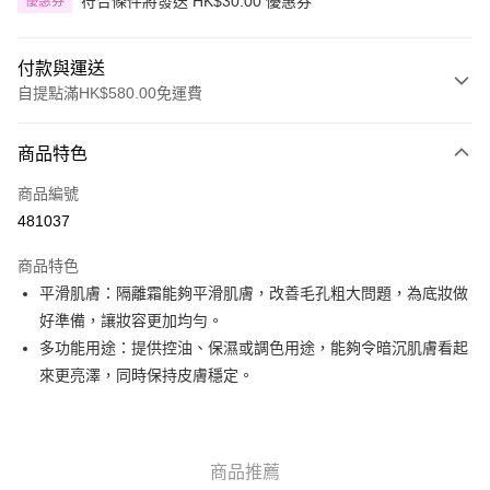
符合條件將發送 HK$30.00 優惠券
優惠券
付款與運送
自提點滿HK$580.00免運費
付款方式
商品特色
信用卡
商品編號
Apple Pay
481037
Google Pay
商品特色
AlipayHK
平滑肌膚：隔離霜能夠平滑肌膚，改善毛孔粗大問題，為底妝做
好準備，讓妝容更加均勻。
PayMe
多功能用途：提供控油、保濕或調色用途，能夠令暗沉肌膚看起
WeChat Pay
來更亮澤，同時保持皮膚穩定。
其他轉帳方式
相關說明
銀行匯款 請將存款存到以下銀行帳戶，並於存款單據寫上訂單編號後電郵至
商品推薦
eshop@colourmix-cosmetics.com** **我們不會處理沒有提供存款單據的訂