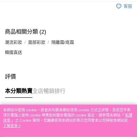
送貨方式
單。 如果訂購後七個工作天內我們未能收到有關存款，有關訂單將被取消。
客服
付款後順豐自助櫃取貨
每筆HK$30.00，滿HK$580.00或以上免運費
付款後順豐站及營業點取貨
商品相關分類 (2)
每筆HK$30.00，滿HK$580.00或以上免運費
潮流彩妝
面部彩妝
隔離霜/底霜
本地配送
韓國直送
每筆HK$30.00，滿HK$580.00或以上免運費
門市自取
評價
免運費
其他地區配送
運費表
本分類熱賣
全店暢銷排行
本網站中使用 cookie，欲查詢有關本網站使用 cookie 方式之詳情，及若您不希
熱門標籤
望在電腦上使用 cookie 時應如何變更電腦的 cookie 設定，請參閱本網站「
私隱
政策
」之 Cookie 聲明。您繼續使用本網站即表示您同意本公司得按本網站使用
條款之 Cookie 聲明使用 cookie。
了解更多 >
熱銷排行
最新商品
人氣推薦