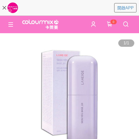
開啟APP
0
1
/
1