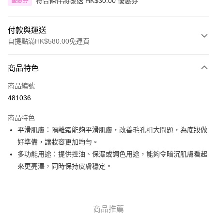
符合條件將發送 HK$30.00 優惠券
優惠券
付款與運送
自提點滿HK$580.00免運費
付款方式
商品特色
信用卡
商品編號
Apple Pay
481036
Google Pay
商品特色
AlipayHK
平滑肌膚：隔離霜能夠平滑肌膚，改善毛孔粗大問題，為底妝做
好準備，讓妝容更加均勻。
PayMe
多功能用途：提供控油、保濕或調色用途，能夠令暗沉肌膚看起
WeChat Pay
來更亮澤，同時保持皮膚穩定。
其他轉帳方式
相關說明
銀行匯款 請將存款存到以下銀行帳戶，並於存款單據寫上訂單編號後電郵至
商品推薦
eshop@colourmix-cosmetics.com** **我們不會處理沒有提供存款單據的訂