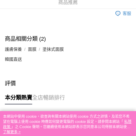
付款後順豐自助櫃取貨
商品推薦
每筆HK$30.00，滿HK$580.00或以上免運費
客服
付款後順豐站及營業點取貨
每筆HK$30.00，滿HK$580.00或以上免運費
商品相關分類 (2)
本地配送
每筆HK$30.00，滿HK$580.00或以上免運費
護膚保養
面膜
塗抹式面膜
韓國直送
門市自取
免運費
其他地區配送
運費表
評價
本分類熱賣
全店暢銷排行
本網站中使用 cookie，欲查詢有關本網站使用 cookie 方式之詳情，及若您不希
熱門標籤
望在電腦上使用 cookie 時應如何變更電腦的 cookie 設定，請參閱本網站「
私隱
政策
」之 Cookie 聲明。您繼續使用本網站即表示您同意本公司得按本網站使用
條款之 Cookie 聲明使用 cookie。
了解更多 >
熱銷排行
最新商品
人氣推薦