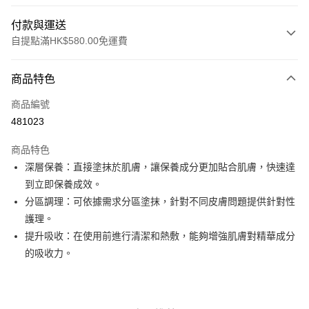
付款與運送
自提點滿HK$580.00免運費
付款方式
商品特色
信用卡
商品編號
Apple Pay
481023
Google Pay
商品特色
AlipayHK
深層保養：直接塗抹於肌膚，讓保養成分更加貼合肌膚，快速達
到立即保養成效。
PayMe
分區調理：可依據需求分區塗抹，針對不同皮膚問題提供針對性
WeChat Pay
護理。
提升吸收：在使用前進行清潔和熱敷，能夠增強肌膚對精華成分
其他轉帳方式
的吸收力。
相關說明
銀行匯款 請將存款存到以下銀行帳戶，並於存款單據寫上訂單編號後電郵至
eshop@colourmix-cosmetics.com** **我們不會處理沒有提供存款單據的訂
送貨方式
單。 如果訂購後七個工作天內我們未能收到有關存款，有關訂單將被取消。