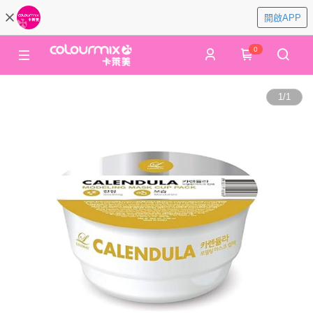
開啟APP
0
1
/
1