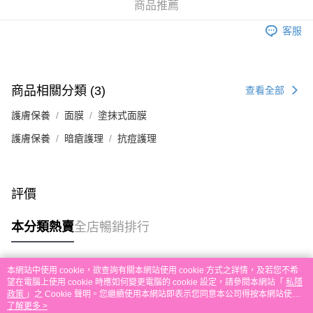
付款後順豐自助櫃取貨
商品推薦
每筆HK$30.00，滿HK$580.00或以上免運費
客服
付款後順豐站及營業點取貨
每筆HK$30.00，滿HK$580.00或以上免運費
商品相關分類 (3)
查看全部
本地配送
每筆HK$30.00，滿HK$580.00或以上免運費
護膚保養
面膜
塗抹式面膜
護膚保養
暗瘡護理
抗痘護理
門市自取
免運費
其他地區配送
運費表
評價
本分類熱賣
全店暢銷排行
本網站中使用 cookie，欲查詢有關本網站使用 cookie 方式之詳情，及若您不希
熱門標籤
望在電腦上使用 cookie 時應如何變更電腦的 cookie 設定，請參閱本網站「
私隱
政策
」之 Cookie 聲明。您繼續使用本網站即表示您同意本公司得按本網站使用
條款之 Cookie 聲明使用 cookie。
了解更多 >
熱銷排行
最新商品
人氣推薦