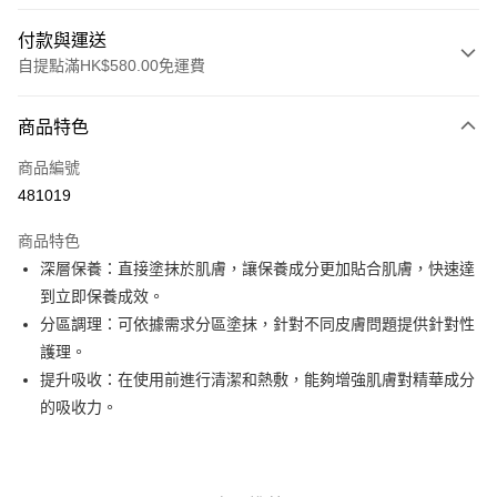
付款與運送
自提點滿HK$580.00免運費
付款方式
商品特色
信用卡
商品編號
Apple Pay
481019
Google Pay
商品特色
AlipayHK
深層保養：直接塗抹於肌膚，讓保養成分更加貼合肌膚，快速達
到立即保養成效。
PayMe
分區調理：可依據需求分區塗抹，針對不同皮膚問題提供針對性
WeChat Pay
護理。
提升吸收：在使用前進行清潔和熱敷，能夠增強肌膚對精華成分
其他轉帳方式
的吸收力。
相關說明
銀行匯款 請將存款存到以下銀行帳戶，並於存款單據寫上訂單編號後電郵至
eshop@colourmix-cosmetics.com** **我們不會處理沒有提供存款單據的訂
送貨方式
單。 如果訂購後七個工作天內我們未能收到有關存款，有關訂單將被取消。