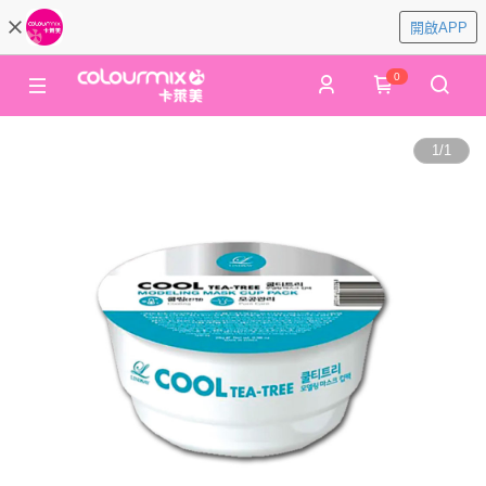
開啟APP
0
1
/
1