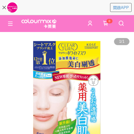
開啟APP
0
1
/
1