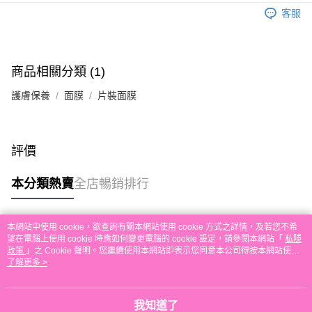
付款後順豐自助櫃取貨
客服
每筆HK$30.00，滿HK$580.00或以上免運費
付款後順豐站及營業點取貨
每筆HK$30.00，滿HK$580.00或以上免運費
商品相關分類 (1)
本地配送
護膚保養
面膜
片裝面膜
每筆HK$30.00，滿HK$580.00或以上免運費
門市自取
評價
免運費
本分類熱賣
全店暢銷排行
其他地區配送
運費表
本網站中使用 cookie，欲查詢有關本網站使用 cookie 方式之詳情，及若您不希
熱門標籤
望在電腦上使用 cookie 時應如何變更電腦的 cookie 設定，請參閱本網站「
私隱
政策
」之 Cookie 聲明。您繼續使用本網站即表示您同意本公司得按本網站使用
條款之 Cookie 聲明使用 cookie。
了解更多 >
熱銷排行
最新商品
人氣推薦
我知道了