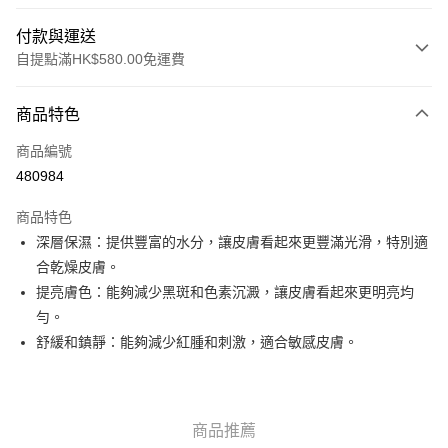
付款與運送
自提點滿HK$580.00免運費
付款方式
商品特色
信用卡
商品編號
Apple Pay
480984
Google Pay
商品特色
AlipayHK
深層保濕：提供豐富的水分，讓皮膚看起來更豐滿光滑，特別適
合乾燥皮膚。
PayMe
提亮膚色：能夠減少黑斑和色素沉澱，讓皮膚看起來更明亮均
WeChat Pay
勻。
舒緩和鎮靜：能夠減少紅腫和刺激，適合敏感皮膚。
其他轉帳方式
相關說明
銀行匯款 請將存款存到以下銀行帳戶，並於存款單據寫上訂單編號後電郵至
eshop@colourmix-cosmetics.com** **我們不會處理沒有提供存款單據的訂
送貨方式
商品推薦
單。 如果訂購後七個工作天內我們未能收到有關存款，有關訂單將被取消。