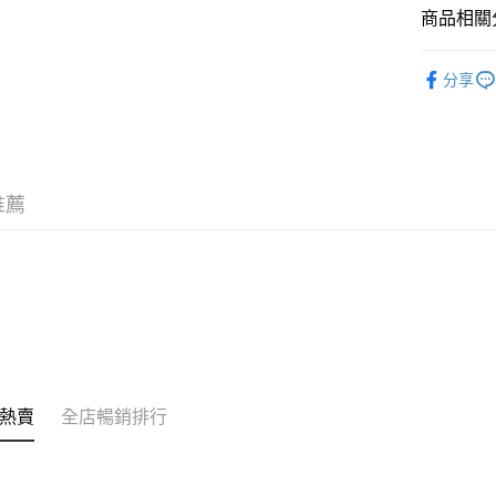
商品相關分
其他轉帳
相關說明
潮流彩妝
銀行匯款 
分享
至eshop@
的訂單。 
送貨方式
取消。
付款後順
每筆HK$3
推薦
付款後順
每筆HK$3
本地配送
每筆HK$3
門市自取
免運費
熱賣
全店暢銷排行
其他地區