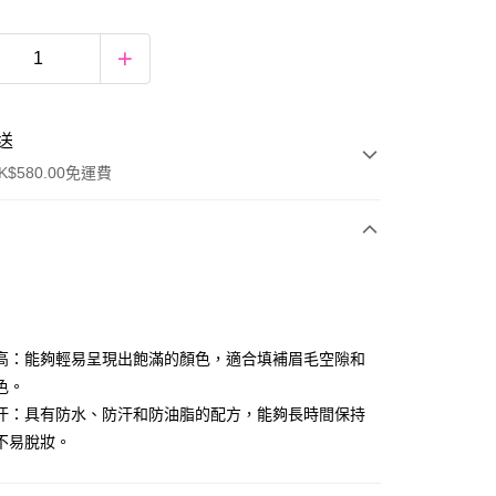
送
$580.00免運費
y
高：能夠輕易呈現出飽滿的顏色，適合填補眉毛空隙和
色。
汗：具有防水、防汗和防油脂的配方，能夠長時間保持
不易脫妝。
ay