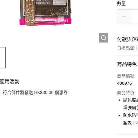
數量
付款與運
自提點滿HK
付款方式
商品特色
信用卡
商品編號
適用活動
480976
Apple Pay
符合條件將發送 HK$30.00 優惠券
商品特色
Google Pa
顯色度
增強眉
AlipayHK
防水防
PayMe
妝效，
WeChat P