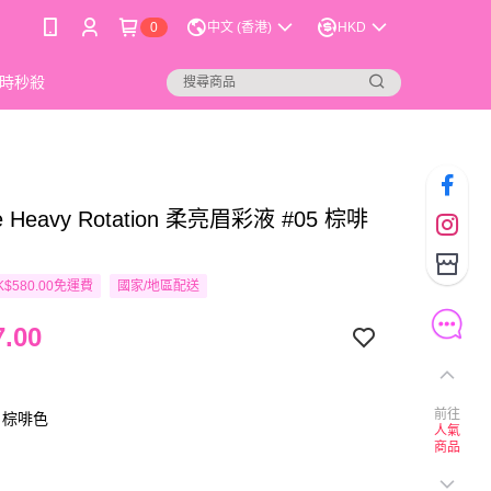
0
中文 (香港)
HKD
時秒殺
Me Heavy Rotation 柔亮眉彩液 #05 棕啡
$580.00免運費
國家/地區配送
.00
前往
 棕啡色
人氣
商品