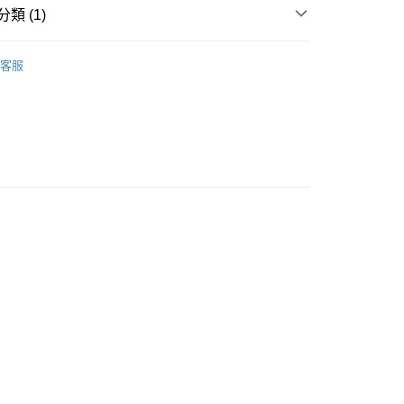
類 (1)
方式
眼部彩妝
塑眉產品
請將存款存到以下銀行帳戶，並於存款單據寫上訂單編號後電郵
客服
colourmix-cosmetics.com** **我們不會處理沒有提供存款單據
如果訂購後七個工作天內我們未能收到有關存款，有關訂單將被
豐自助櫃取貨
0.00，滿HK$580.00或以上免運費
豐站及營業點取貨
0.00，滿HK$580.00或以上免運費
0.00，滿HK$580.00或以上免運費
配送
運費表