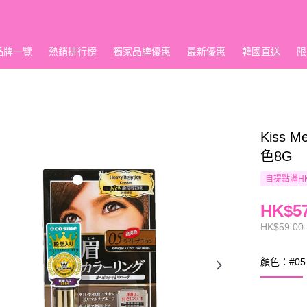
品牌一覽
熱銷排行榜
獨家品牌優惠
最新優惠
韓國直送
限
Kiss 
色8G
自提點滿HK
HK$57
HK$59.00
顏色：#05