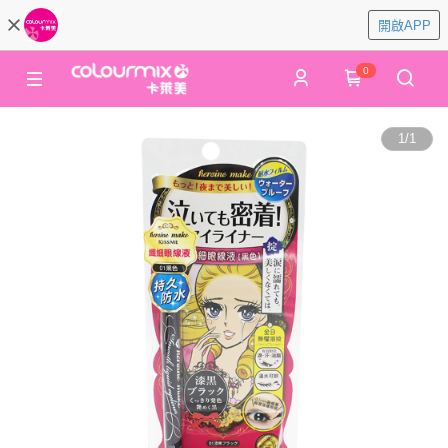
開啟APP
0
1
/
1