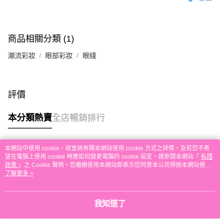
送貨方式
單。 如果訂購後七個工作天內我們未能收到有關存款，有關訂單將被取消。
付款後順豐自助櫃取貨
每筆HK$30.00，滿HK$580.00或以上免運費
商品相關分類 (1)
付款後順豐站及營業點取貨
潮流彩妝
眼部彩妝
眼綫
每筆HK$30.00，滿HK$580.00或以上免運費
本地配送
每筆HK$30.00，滿HK$580.00或以上免運費
評價
門市自取
本分類熱賣
全店暢銷排行
免運費
其他地區配送
運費表
本網站中使用 cookie，欲查詢有關本網站使用 cookie 方式之詳情，及若您不希
熱門標籤
望在電腦上使用 cookie 時應如何變更電腦的 cookie 設定，請參閱本網站「
私隱
政策
」之 Cookie 聲明。您繼續使用本網站即表示您同意本公司得按本網站使用
條款之 Cookie 聲明使用 cookie。
了解更多 >
熱銷排行
最新商品
人氣推薦
我知道了