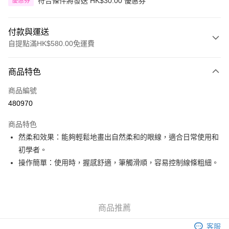
符合條件將發送 HK$30.00 優惠券
優惠券
付款與運送
自提點滿HK$580.00免運費
付款方式
商品特色
信用卡
商品編號
Apple Pay
480970
Google Pay
商品特色
AlipayHK
然柔和效果：能夠輕鬆地畫出自然柔和的眼線，適合日常使用和
初學者。
PayMe
操作簡單：使用時，握感舒適，筆觸滑順，容易控制線條粗細。
WeChat Pay
其他轉帳方式
相關說明
商品推薦
銀行匯款 請將存款存到以下銀行帳戶，並於存款單據寫上訂單編號後電郵至
eshop@colourmix-cosmetics.com** **我們不會處理沒有提供存款單據的訂
客服