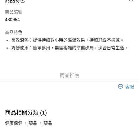
商品特色
信用卡
商品編號
Apple Pay
480954
Google Pay
商品特色
AlipayHK
長效溫熱：提供持續數小時的溫熱效果，持續舒緩不適感。
方便使用：簡單易用，無需複雜的準備步驟，適合日常生活。
PayMe
WeChat Pay
其他轉帳方式
商品推薦
相關說明
客服
銀行匯款 請將存款存到以下銀行帳戶，並於存款單據寫上訂單編號後電郵至
eshop@colourmix-cosmetics.com** **我們不會處理沒有提供存款單據的訂
送貨方式
單。 如果訂購後七個工作天內我們未能收到有關存款，有關訂單將被取消。
付款後順豐自助櫃取貨
商品相關分類 (1)
每筆HK$30.00，滿HK$580.00或以上免運費
健康保健
藥品
藥品
付款後順豐站及營業點取貨
每筆HK$30.00，滿HK$580.00或以上免運費