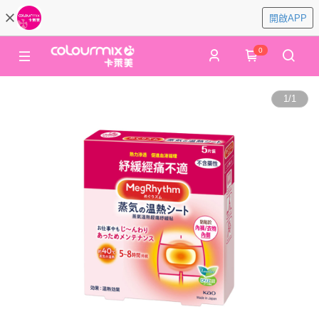
開啟APP
0
1
/
1