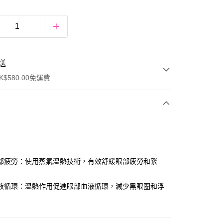
送
$580.00免運費
y
部疲勞：使用蒸氣溫熱技術，有效舒緩眼部疲勞和緊
液循環：溫熱作用促進眼部血液循環，減少黑眼圈和浮
ay