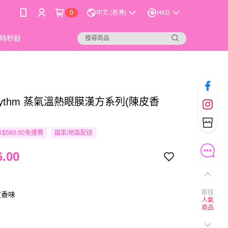
0
中文 (香港)
HKD
時秒殺
hythm 蒸氣溫熱眼膜漢方系列(陳皮香
$580.00免運費
國家/地區配送
.00
前往
皮香味
人氣
商品