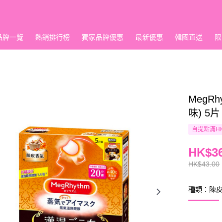
品牌一覽
熱銷排行榜
獨家品牌優惠
最新優惠
韓國直送
限
MegR
味) 5片
自提點滿HK
HK$36
HK$43.00
種類：陳