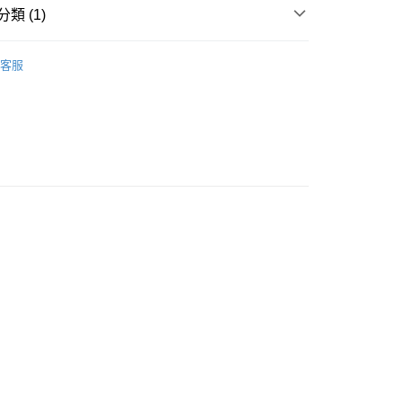
類 (1)
方式
眼部護理
溫熱眼膜
請將存款存到以下銀行帳戶，並於存款單據寫上訂單編號後電郵
客服
colourmix-cosmetics.com** **我們不會處理沒有提供存款單據
如果訂購後七個工作天內我們未能收到有關存款，有關訂單將被
豐自助櫃取貨
0.00，滿HK$580.00或以上免運費
豐站及營業點取貨
0.00，滿HK$580.00或以上免運費
0.00，滿HK$580.00或以上免運費
配送
運費表