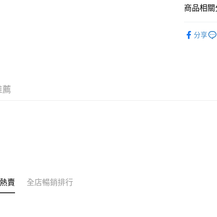
商品相關分
其他轉帳
相關說明
個人護理
銀行匯款 
分享
至eshop@
的訂單。 
送貨方式
取消。
付款後順
每筆HK$3
推薦
付款後順
每筆HK$3
本地配送
每筆HK$3
門市自取
免運費
熱賣
全店暢銷排行
其他地區