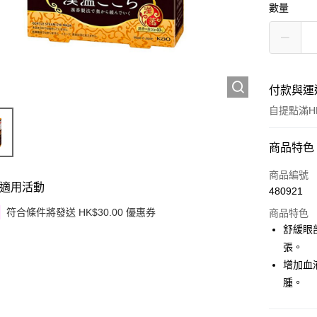
數量
付款與運
自提點滿HK
付款方式
商品特色
信用卡
商品編號
適用活動
480921
Apple Pay
符合條件將發送 HK$30.00 優惠券
商品特色
Google Pa
舒緩眼
張。
AlipayHK
增加血
PayMe
腫。
WeChat P