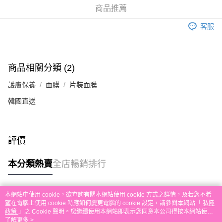
送貨方式
商品推薦
單。 如果訂購後七個工作天內我們未能收到有關存款，有關訂單將被取消。
付款後順豐自助櫃取貨
客服
每筆HK$30.00，滿HK$580.00或以上免運費
付款後順豐站及營業點取貨
每筆HK$30.00，滿HK$580.00或以上免運費
商品相關分類 (2)
本地配送
護膚保養
面膜
片裝面膜
每筆HK$30.00，滿HK$580.00或以上免運費
韓國直送
門市自取
免運費
評價
其他地區配送
運費表
本分類熱賣
全店暢銷排行
本網站中使用 cookie，欲查詢有關本網站使用 cookie 方式之詳情，及若您不希
熱門標籤
望在電腦上使用 cookie 時應如何變更電腦的 cookie 設定，請參閱本網站「
私隱
政策
」之 Cookie 聲明。您繼續使用本網站即表示您同意本公司得按本網站使用
條款之 Cookie 聲明使用 cookie。
了解更多 >