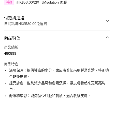
[HK$58.00/2件] JMsolution 面膜
活動
付款與運送
自提點滿HK$580.00免運費
付款方式
商品特色
信用卡
商品編號
Apple Pay
480899
Google Pay
商品特色
AlipayHK
深層保濕：提供豐富的水分，讓皮膚看起來更豐滿光滑，特別適
合乾燥皮膚。
PayMe
提亮膚色：能夠減少黑斑和色素沉澱，讓皮膚看起來更明亮均
WeChat Pay
勻。
舒緩和鎮靜：能夠減少紅腫和刺激，適合敏感皮膚。
其他轉帳方式
相關說明
銀行匯款 請將存款存到以下銀行帳戶，並於存款單據寫上訂單編號後電郵至
eshop@colourmix-cosmetics.com** **我們不會處理沒有提供存款單據的訂