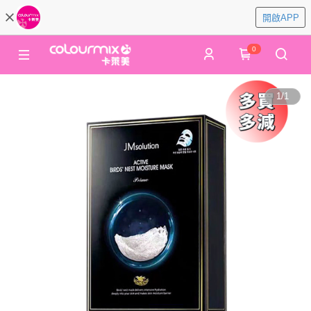
開啟APP
0
1
/
1