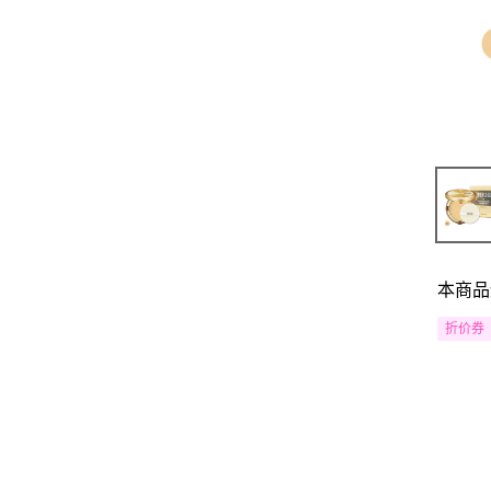
本商品
折价券