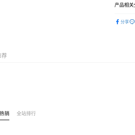
产品相关分
其他转移
相关说明
潮流彩妆
銀行匯款 
分享
至eshop@
韩国直送
的訂單。 
运送方式
取消。
付款後順
每笔HK$3
推荐
付款後順
每笔HK$3
本地配送
每笔HK$3
门市自取
免运费
热销
全站排行
其他地区