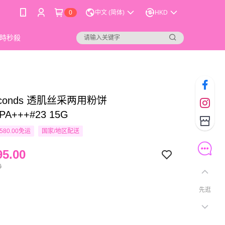
0
中文 (简体)
HKD
時秒殺
Seconds 透肌丝采两用粉饼
/PA+++#23 15G
580.00免运
国家/地区配送
5.00
0
先逛