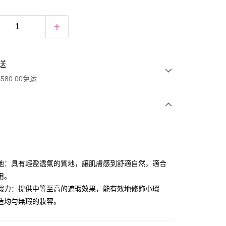
送
580.00免运
y
地：具有輕盈透氣的質地，讓肌膚感到舒適自然，適合
用。
瑕力：提供中等至高的遮瑕效果，能有效地修飾小瑕
造均勻無瑕的妝容。
ay