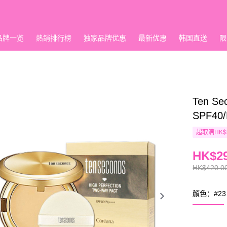
品牌一览
熱銷排行榜
独家品牌优惠
最新优惠
韩国直送
限
Ten 
SPF40
超取满HK$
HK$29
HK$420.0
顏色：#23