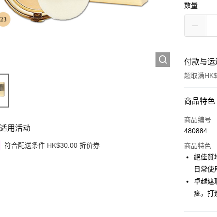
数量
付款与运
超取满HK$
付款方式
商品特色
信用卡
商品编号
适用活动
480884
Apple Pay
符合配送条件 HK$30.00 折价券
商品特色
Google Pa
絕佳質
日常使
AlipayHK
卓越遮
PayMe
疵，打
WeChat P