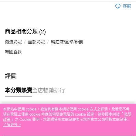
送貨方式
單。 如果訂購後七個工作天內我們未能收到有關存款，有關訂單將被取消。
客服
付款後順豐自助櫃取貨
每筆HK$30.00，滿HK$580.00或以上免運費
付款後順豐站及營業點取貨
商品相關分類 (2)
每筆HK$30.00，滿HK$580.00或以上免運費
潮流彩妝
面部彩妝
粉底液/氣墊/粉餅
本地配送
韓國直送
每筆HK$30.00，滿HK$580.00或以上免運費
門市自取
評價
免運費
其他地區配送
運費表
本分類熱賣
全店暢銷排行
本網站中使用 cookie，欲查詢有關本網站使用 cookie 方式之詳情，及若您不希
熱門標籤
望在電腦上使用 cookie 時應如何變更電腦的 cookie 設定，請參閱本網站「
私隱
政策
」之 Cookie 聲明。您繼續使用本網站即表示您同意本公司得按本網站使用
條款之 Cookie 聲明使用 cookie。
了解更多 >
熱銷排行
最新商品
人氣推薦