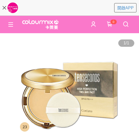
開啟APP
0
1
/
1