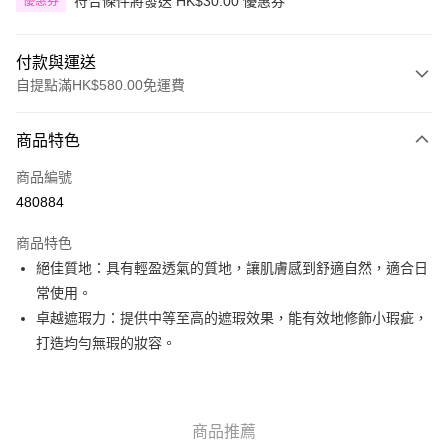
符合條件將發送 HK$30.00 優惠券
優惠券
付款與運送
自提點滿HK$580.00免運費
付款方式
商品特色
信用卡
商品編號
Apple Pay
480884
Google Pay
商品特色
AlipayHK
絕佳質地：具有輕盈透氣的質地，讓肌膚感到舒適自然，適合日
常使用。
PayMe
卓越遮瑕力：提供中等至高的遮瑕效果，能有效地修飾小瑕疵，
WeChat Pay
打造均勻無瑕的妝容。
其他轉帳方式
相關說明
銀行匯款 請將存款存到以下銀行帳戶，並於存款單據寫上訂單編號後電郵至
商品推薦
eshop@colourmix-cosmetics.com** **我們不會處理沒有提供存款單據的訂