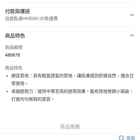
付款與運送
自提點滿HK$580.00免運費
付款方式
商品特色
信用卡
商品編號
Apple Pay
480878
Google Pay
商品特色
AlipayHK
絕佳質地：具有輕盈透氣的質地，讓肌膚感到舒適自然，適合日
常使用。
PayMe
卓越遮瑕力：提供中等至高的遮瑕效果，能有效地修飾小瑕疵，
WeChat Pay
打造均勻無瑕的妝容。
其他轉帳方式
相關說明
銀行匯款 請將存款存到以下銀行帳戶，並於存款單據寫上訂單編號後電郵至
商品推薦
eshop@colourmix-cosmetics.com** **我們不會處理沒有提供存款單據的訂
送貨方式
單。 如果訂購後七個工作天內我們未能收到有關存款，有關訂單將被取消。
客服