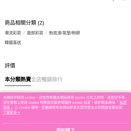
付款後順豐自助櫃取貨
每筆HK$30.00，滿HK$580.00或以上免運費
付款後順豐站及營業點取貨
商品相關分類 (2)
每筆HK$30.00，滿HK$580.00或以上免運費
潮流彩妝
面部彩妝
粉底液/氣墊/粉餅
本地配送
韓國直送
每筆HK$30.00，滿HK$580.00或以上免運費
門市自取
評價
免運費
其他地區配送
運費表
本分類熱賣
全店暢銷排行
本網站中使用 cookie，欲查詢有關本網站使用 cookie 方式之詳情，及若您不希
熱門標籤
望在電腦上使用 cookie 時應如何變更電腦的 cookie 設定，請參閱本網站「
私隱
政策
」之 Cookie 聲明。您繼續使用本網站即表示您同意本公司得按本網站使用
條款之 Cookie 聲明使用 cookie。
了解更多 >
熱銷排行
最新商品
人氣推薦
我知道了