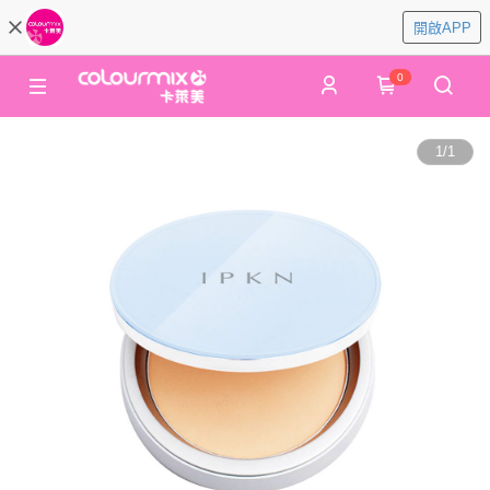
開啟APP
0
1
/
1