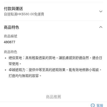
付款與運送
自提點滿HK$580.00免運費
付款方式
商品特色
信用卡
商品編號
Apple Pay
480877
Google Pay
商品特色
AlipayHK
絕佳質地：具有輕盈透氣的質地，讓肌膚感到舒適自然，適合日
常使用。
PayMe
卓越遮瑕力：提供中等至高的遮瑕效果，能有效地修飾小瑕疵，
WeChat Pay
打造均勻無瑕的妝容。
其他轉帳方式
相關說明
銀行匯款 請將存款存到以下銀行帳戶，並於存款單據寫上訂單編號後電郵至
商品推薦
eshop@colourmix-cosmetics.com** **我們不會處理沒有提供存款單據的訂
送貨方式
單。 如果訂購後七個工作天內我們未能收到有關存款，有關訂單將被取消。
客服