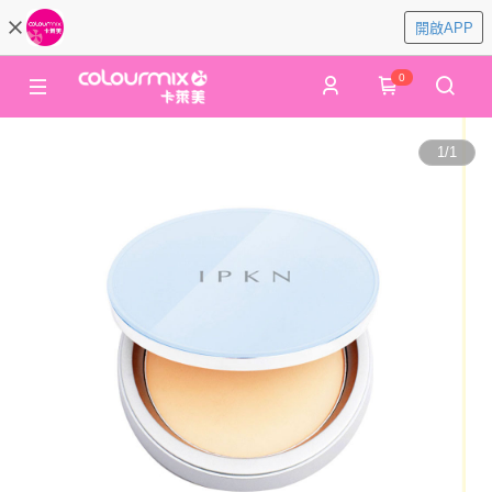
開啟APP
0
1
/
1