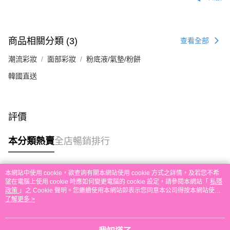
付款後順豐自助櫃取貨
每筆HK$30.00，滿HK$580.00或以上免運費
付款後順豐站及營業點取貨
商品相關分類 (3)
查看全部
每筆HK$30.00，滿HK$580.00或以上免運費
潮流彩妝
面部彩妝
粉底液/氣墊/粉餅
本地配送
韓國直送
每筆HK$30.00，滿HK$580.00或以上免運費
門市自取
免運費
評價
其他地區配送
運費表
本分類熱賣
全店暢銷排行
本網站中使用 cookie，欲查詢有關本網站使用 cookie 方式之詳情，及若您不希
熱門標籤
望在電腦上使用 cookie 時應如何變更電腦的 cookie 設定，請參閱本網站「
私隱
政策
」之 Cookie 聲明。您繼續使用本網站即表示您同意本公司得按本網站使用
條款之 Cookie 聲明使用 cookie。
了解更多 >
熱銷排行
最新商品
人氣推薦