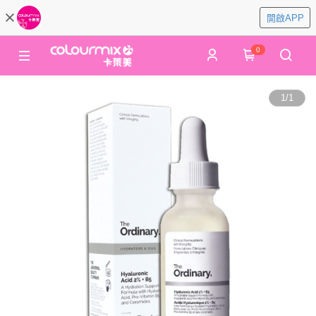
開啟APP
0
1
/
1