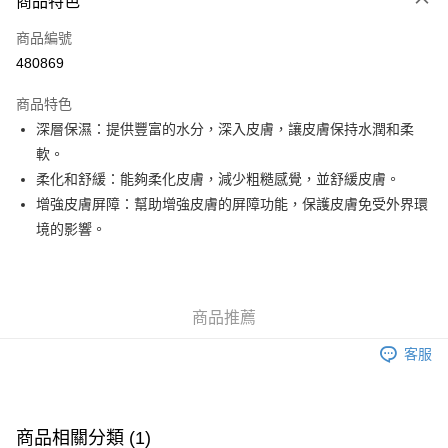
商品特色
信用卡
商品編號
Apple Pay
480869
Google Pay
商品特色
AlipayHK
深層保濕：提供豐富的水分，深入皮膚，讓皮膚保持水潤和柔
軟。
PayMe
柔化和舒緩：能夠柔化皮膚，減少粗糙感覺，並舒緩皮膚。
WeChat Pay
增強皮膚屏障：幫助增強皮膚的屏障功能，保護皮膚免受外界環
境的影響。
其他轉帳方式
相關說明
銀行匯款 請將存款存到以下銀行帳戶，並於存款單據寫上訂單編號後電郵至
eshop@colourmix-cosmetics.com** **我們不會處理沒有提供存款單據的訂
送貨方式
商品推薦
單。 如果訂購後七個工作天內我們未能收到有關存款，有關訂單將被取消。
付款後順豐自助櫃取貨
客服
每筆HK$30.00，滿HK$580.00或以上免運費
付款後順豐站及營業點取貨
每筆HK$30.00，滿HK$580.00或以上免運費
商品相關分類 (1)