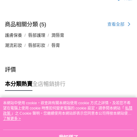
付款後順豐自助櫃取貨
每筆HK$30.00，滿HK$580.00或以上免運費
付款後順豐站及營業點取貨
商品相關分類 (5)
查看全部
每筆HK$30.00，滿HK$580.00或以上免運費
護膚保養
唇部護理
潤唇膏
本地配送
潮流彩妝
唇部彩妝
唇膏
每筆HK$30.00，滿HK$580.00或以上免運費
門市自取
免運費
評價
其他地區配送
運費表
本分類熱賣
全店暢銷排行
本網站中使用 cookie，欲查詢有關本網站使用 cookie 方式之詳情，及若您不希
熱門標籤
望在電腦上使用 cookie 時應如何變更電腦的 cookie 設定，請參閱本網站「
私隱
政策
」之 Cookie 聲明。您繼續使用本網站即表示您同意本公司得按本網站使用
條款之 Cookie 聲明使用 cookie。
了解更多 >
熱銷排行
最新商品
人氣推薦