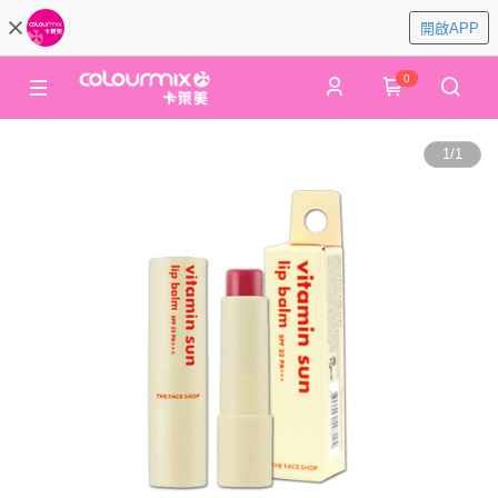
開啟APP
0
1
/
1