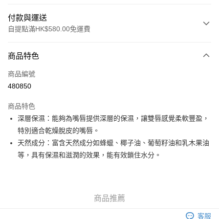
付款與運送
自提點滿HK$580.00免運費
付款方式
商品特色
信用卡
商品編號
Apple Pay
480850
Google Pay
商品特色
AlipayHK
深層保濕：能夠為嘴唇提供深層的保濕，讓雙唇感覺柔軟豐盈，
特別適合乾燥脫皮的嘴唇。
PayMe
天然成分：富含天然成分如蜂蠟、椰子油、葡萄籽油和乳木果油
WeChat Pay
等，具有保濕和滋潤的效果，能有效鎖住水分。
其他轉帳方式
相關說明
銀行匯款 請將存款存到以下銀行帳戶，並於存款單據寫上訂單編號後電郵至
商品推薦
eshop@colourmix-cosmetics.com** **我們不會處理沒有提供存款單據的訂
送貨方式
單。 如果訂購後七個工作天內我們未能收到有關存款，有關訂單將被取消。
客服