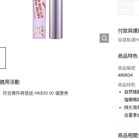
付款與運
自提點滿HK
付款方式
商品特色
信用卡
商品編號
480834
Apple Pay
適用活動
商品特色
Google Pa
自然捲
符合條件將發送 HK$30.00 優惠券
強眼睛
AlipayHK
持久效
PayMe
合夏季
WeChat P
商品相關分
其他轉帳