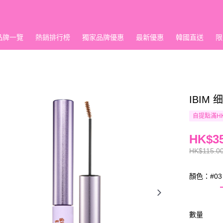
品牌一覽
熱銷排行榜
獨家品牌優惠
最新優惠
韓國直送
限
IBIM
自提點滿HK
HK$35
HK$115.0
顏色：#0
數量