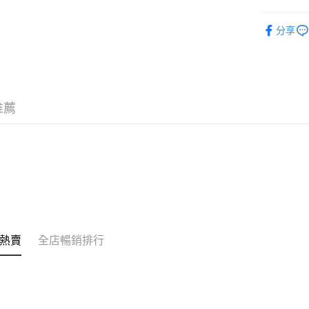
相關說明
潮流彩妝
銀行匯款 
分享
至eshop@
韓國直送
的訂單。 
送貨方式
取消。
付款後順
每筆HK$3
推薦
付款後順
每筆HK$3
本地配送
每筆HK$3
門市自取
免運費
熱賣
全店暢銷排行
其他地區