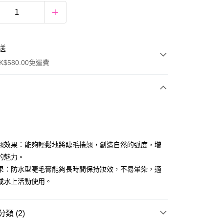
送
$580.00免運費
y
翹效果：能夠輕鬆地將睫毛捲翹，創造自然的弧度，增
的魅力。
果：防水型睫毛膏能夠長時間保持妝效，不易暈染，適
或水上活動使用。
ay
類 (2)
方式