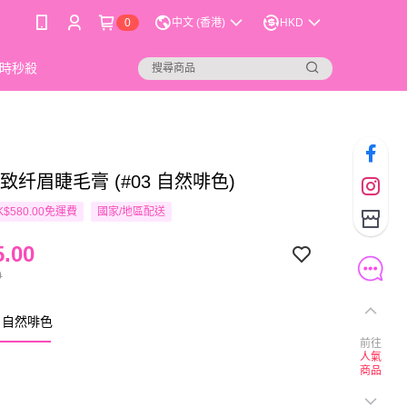
0
中文 (香港)
HKD
時秒殺
 细致纤眉睫毛膏 (#03 自然啡色)
$580.00免運費
國家/地區配送
.00
0
3 自然啡色
前往
人氣
商品