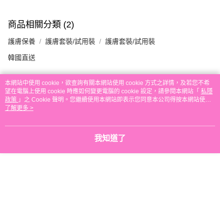
付款後順豐站及營業點取貨
每筆HK$30.00，滿HK$580.00或以上免運費
商品相關分類 (2)
本地配送
護膚保養
護膚套裝/試用裝
護膚套裝/試用裝
每筆HK$30.00，滿HK$580.00或以上免運費
韓國直送
門市自取
本網站中使用 cookie，欲查詢有關本網站使用 cookie 方式之詳情，及若您不希
免運費
望在電腦上使用 cookie 時應如何變更電腦的 cookie 設定，請參閱本網站「
私隱
評價
政策
」之 Cookie 聲明。您繼續使用本網站即表示您同意本公司得按本網站使用
其他地區配送
運費表
條款之 Cookie 聲明使用 cookie。
了解更多 >
本分類熱賣
全店暢銷排行
我知道了
熱門標籤
熱銷排行
最新商品
人氣推薦