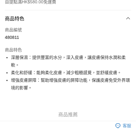
自提點滿HK$580.00免運費
付款方式
商品特色
信用卡
商品編號
Apple Pay
480811
Google Pay
商品特色
AlipayHK
深層保濕：提供豐富的水分，深入皮膚，讓皮膚保持水潤和柔
軟。
PayMe
柔化和舒緩：能夠柔化皮膚，減少粗糙感覺，並舒緩皮膚。
WeChat Pay
增強皮膚屏障：幫助增強皮膚的屏障功能，保護皮膚免受外界環
境的影響。
其他轉帳方式
相關說明
銀行匯款 請將存款存到以下銀行帳戶，並於存款單據寫上訂單編號後電郵至
eshop@colourmix-cosmetics.com** **我們不會處理沒有提供存款單據的訂
送貨方式
商品推薦
單。 如果訂購後七個工作天內我們未能收到有關存款，有關訂單將被取消。
付款後順豐自助櫃取貨
客服
每筆HK$30.00，滿HK$580.00或以上免運費