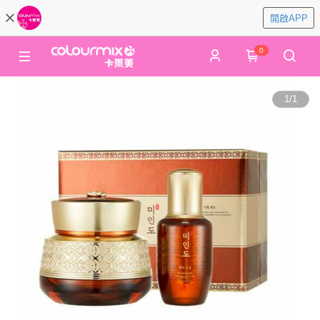
開啟APP
0
1
/
1