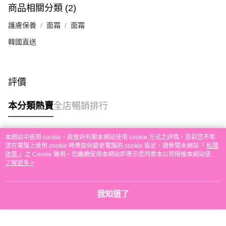
每筆HK$30.00，滿HK$580.00或以上免運費
商品相關分類 (2)
本地配送
護膚保養
面霜
面霜
每筆HK$30.00，滿HK$580.00或以上免運費
韓國直送
門市自取
免運費
評價
其他地區配送
運費表
本分類熱賣
全店暢銷排行
本網站中使用 cookie，欲查詢有關本網站使用 cookie 方式之詳情，及若您不希
熱門標籤
望在電腦上使用 cookie 時應如何變更電腦的 cookie 設定，請參閱本網站「
私隱
政策
」之 Cookie 聲明。您繼續使用本網站即表示您同意本公司得按本網站使用
條款之 Cookie 聲明使用 cookie。
了解更多 >
熱銷排行
最新商品
人氣推薦
我知道了