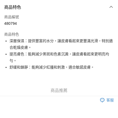
付款方式
商品特色
信用卡
商品編號
Apple Pay
480794
Google Pay
商品特色
AlipayHK
深層保濕：提供豐富的水分，讓皮膚看起來更豐滿光滑，特別適
合乾燥皮膚。
PayMe
提亮膚色：能夠減少黑斑和色素沉澱，讓皮膚看起來更明亮均
WeChat Pay
勻。
舒緩和鎮靜：能夠減少紅腫和刺激，適合敏感皮膚。
其他轉帳方式
相關說明
銀行匯款 請將存款存到以下銀行帳戶，並於存款單據寫上訂單編號後電郵至
eshop@colourmix-cosmetics.com** **我們不會處理沒有提供存款單據的訂
送貨方式
商品推薦
單。 如果訂購後七個工作天內我們未能收到有關存款，有關訂單將被取消。
付款後順豐自助櫃取貨
客服
每筆HK$30.00，滿HK$580.00或以上免運費
付款後順豐站及營業點取貨