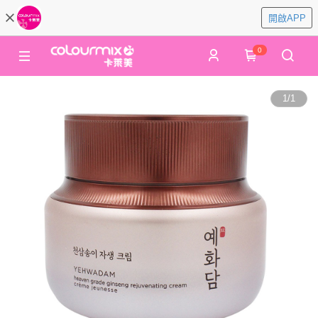
開啟APP
0
1
/
1