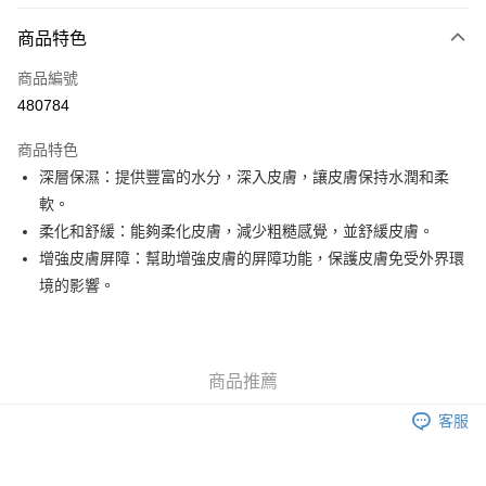
付款方式
商品特色
信用卡
商品編號
Apple Pay
480784
Google Pay
商品特色
AlipayHK
深層保濕：提供豐富的水分，深入皮膚，讓皮膚保持水潤和柔
軟。
PayMe
柔化和舒緩：能夠柔化皮膚，減少粗糙感覺，並舒緩皮膚。
WeChat Pay
增強皮膚屏障：幫助增強皮膚的屏障功能，保護皮膚免受外界環
境的影響。
其他轉帳方式
相關說明
銀行匯款 請將存款存到以下銀行帳戶，並於存款單據寫上訂單編號後電郵至
eshop@colourmix-cosmetics.com** **我們不會處理沒有提供存款單據的訂
送貨方式
商品推薦
單。 如果訂購後七個工作天內我們未能收到有關存款，有關訂單將被取消。
付款後順豐自助櫃取貨
客服
每筆HK$30.00，滿HK$580.00或以上免運費
付款後順豐站及營業點取貨