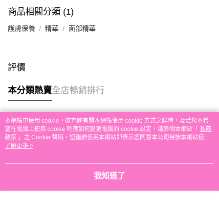
每筆HK$30.00，滿HK$580.00或以上免運費
商品相關分類 (1)
本地配送
護膚保養
精華
面部精華
每筆HK$30.00，滿HK$580.00或以上免運費
門市自取
評價
免運費
本分類熱賣
全店暢銷排行
其他地區配送
運費表
本網站中使用 cookie，欲查詢有關本網站使用 cookie 方式之詳情，及若您不希
熱門標籤
望在電腦上使用 cookie 時應如何變更電腦的 cookie 設定，請參閱本網站「
私隱
政策
」之 Cookie 聲明。您繼續使用本網站即表示您同意本公司得按本網站使用
條款之 Cookie 聲明使用 cookie。
了解更多 >
熱銷排行
最新商品
人氣推薦
我知道了