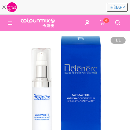
開啟APP
0
1
/
1