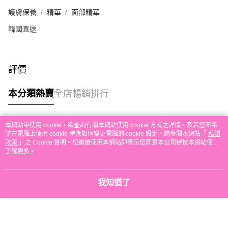
本地配送
護膚保養
精華
面部精華
每筆HK$30.00，滿HK$580.00或以上免運費
韓國直送
門市自取
免運費
評價
其他地區配送
運費表
本分類熱賣
全店暢銷排行
本網站中使用 cookie，欲查詢有關本網站使用 cookie 方式之詳情，及若您不希
熱門標籤
望在電腦上使用 cookie 時應如何變更電腦的 cookie 設定，請參閱本網站「
私隱
政策
」之 Cookie 聲明。您繼續使用本網站即表示您同意本公司得按本網站使用
條款之 Cookie 聲明使用 cookie。
了解更多 >
熱銷排行
最新商品
人氣推薦
我知道了