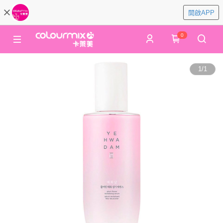
開啟APP
0
1
/
1