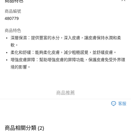
商品特色
信用卡
商品編號
Apple Pay
480779
Google Pay
商品特色
AlipayHK
深層保濕：提供豐富的水分，深入皮膚，讓皮膚保持水潤和柔
軟。
PayMe
柔化和舒緩：能夠柔化皮膚，減少粗糙感覺，並舒緩皮膚。
WeChat Pay
增強皮膚屏障：幫助增強皮膚的屏障功能，保護皮膚免受外界環
境的影響。
其他轉帳方式
相關說明
銀行匯款 請將存款存到以下銀行帳戶，並於存款單據寫上訂單編號後電郵至
eshop@colourmix-cosmetics.com** **我們不會處理沒有提供存款單據的訂
送貨方式
商品推薦
單。 如果訂購後七個工作天內我們未能收到有關存款，有關訂單將被取消。
付款後順豐自助櫃取貨
客服
每筆HK$30.00，滿HK$580.00或以上免運費
付款後順豐站及營業點取貨
每筆HK$30.00，滿HK$580.00或以上免運費
商品相關分類 (2)