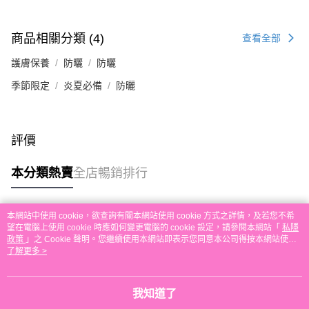
送貨方式
單。 如果訂購後七個工作天內我們未能收到有關存款，有關訂單將被取消。
付款後順豐自助櫃取貨
商品相關分類 (4)
查看全部
每筆HK$30.00，滿HK$580.00或以上免運費
護膚保養
防曬
防曬
付款後順豐站及營業點取貨
每筆HK$30.00，滿HK$580.00或以上免運費
季節限定
炎夏必備
防曬
本地配送
每筆HK$30.00，滿HK$580.00或以上免運費
評價
門市自取
本分類熱賣
全店暢銷排行
免運費
其他地區配送
運費表
本網站中使用 cookie，欲查詢有關本網站使用 cookie 方式之詳情，及若您不希
熱門標籤
望在電腦上使用 cookie 時應如何變更電腦的 cookie 設定，請參閱本網站「
私隱
政策
」之 Cookie 聲明。您繼續使用本網站即表示您同意本公司得按本網站使用
條款之 Cookie 聲明使用 cookie。
了解更多 >
熱銷排行
最新商品
人氣推薦
我知道了