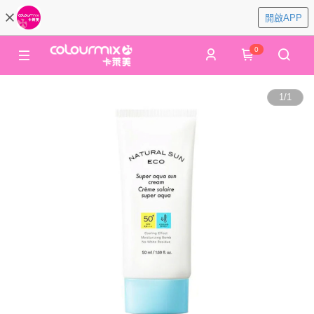
開啟APP
0
1
/
1