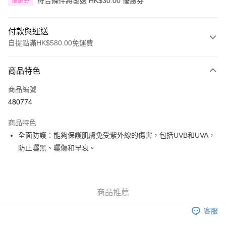
符合條件將發送 HK$30.00 優惠券
優惠券
付款與運送
自提點滿HK$580.00免運費
付款方式
商品特色
信用卡
商品編號
Apple Pay
480774
Google Pay
商品特色
AlipayHK
全面防護：能夠保護肌膚免受紫外線的傷害，包括UVB和UVA，
防止曬黑、曬傷和早衰。
PayMe
WeChat Pay
其他轉帳方式
商品推薦
相關說明
客服
銀行匯款 請將存款存到以下銀行帳戶，並於存款單據寫上訂單編號後電郵至
eshop@colourmix-cosmetics.com** **我們不會處理沒有提供存款單據的訂