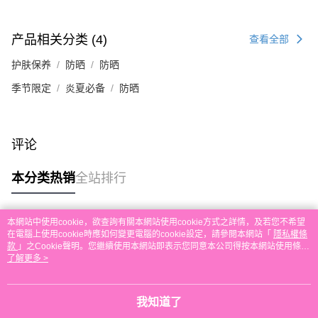
运送方式
單。 如果訂購後七個工作天內我們未能收到有關存款，有關訂單將被取消。
付款後順豐自助櫃取貨
产品相关分类 (4)
查看全部
每笔HK$30.00，满HK$580.00(含以上)免运费
护肤保养
防晒
防晒
付款後順豐站及營業點取貨
每笔HK$30.00，满HK$580.00(含以上)免运费
季节限定
炎夏必备
防晒
本地配送
每笔HK$30.00，满HK$580.00(含以上)免运费
评论
门市自取
本分类热销
全站排行
免运费
其他地区配送
查看运费
本網站中使用cookie，欲查詢有關本網站使用cookie方式之詳情，及若您不希望
热门标签
在電腦上使用cookie時應如何變更電腦的cookie設定，請參閱本網站「
隱私權條
款
」之Cookie聲明。您繼續使用本網站即表示您同意本公司得按本網站使用條款
之Cookie聲明使用cookie。
了解更多 >
热销排行
最新商品
人气推荐
我知道了