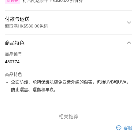
符合配送条件 HK$30.00 折价券
折价券
付款与运送
超取满HK$580.00免运
付款方式
商品特色
信用卡
商品编号
Apple Pay
480774
Google Pay
商品特色
AlipayHK
全面防護：能夠保護肌膚免受紫外線的傷害，包括UVB和UVA，
防止曬黑、曬傷和早衰。
PayMe
WeChat Pay
其他转移资金的方式
相关推荐
相关说明
客服
銀行匯款 請將存款存到以下銀行帳戶，並於存款單據寫上訂單編號後電郵至
eshop@colourmix-cosmetics.com** **我們不會處理沒有提供存款單據的訂