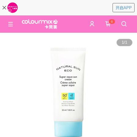
开启APP
0
1
/
1