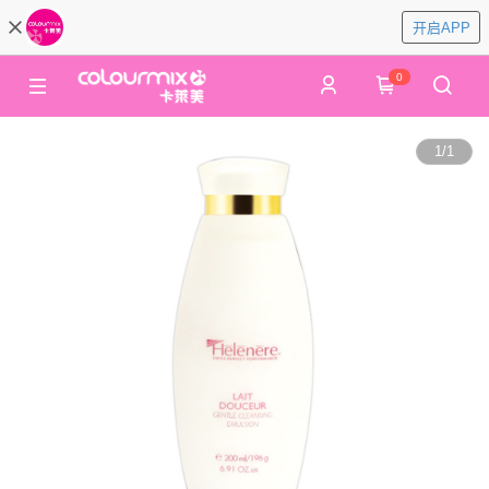
开启APP
0
1
/
1