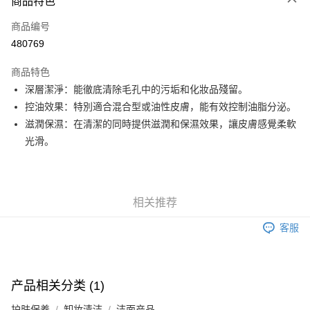
商品特色
信用卡
商品编号
Apple Pay
480769
Google Pay
商品特色
AlipayHK
深層潔淨：能徹底清除毛孔中的污垢和化妝品殘留。
控油效果：特別適合混合型或油性皮膚，能有效控制油脂分泌。
PayMe
滋潤保濕：在清潔的同時提供滋潤和保濕效果，讓皮膚感覺柔軟
WeChat Pay
光滑。
其他转移资金的方式
相关说明
銀行匯款 請將存款存到以下銀行帳戶，並於存款單據寫上訂單編號後電郵至
相关推荐
eshop@colourmix-cosmetics.com** **我們不會處理沒有提供存款單據的訂
运送方式
單。 如果訂購後七個工作天內我們未能收到有關存款，有關訂單將被取消。
客服
付款後順豐自助櫃取貨
每笔HK$30.00，满HK$580.00(含以上)免运费
付款後順豐站及營業點取貨
产品相关分类 (1)
每笔HK$30.00，满HK$580.00(含以上)免运费
护肤保养
卸妆清洁
洁面产品