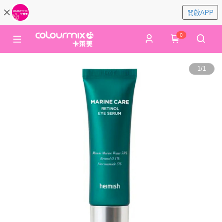
開啟APP
0
1
/
1