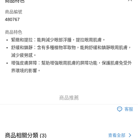
商品特色
信用卡
商品編號
Apple Pay
480767
Google Pay
商品特色
AlipayHK
緊緻和提拉：能夠減少眼部浮腫，提拉眼周肌膚。
舒緩和鎮靜：含有多種植物萃取物，能夠舒緩和鎮靜眼周肌膚，
PayMe
減少疲勞感。
WeChat Pay
增強皮膚屏障：幫助增強眼周肌膚的屏障功能，保護肌膚免受外
界環境的影響。
其他轉帳方式
相關說明
銀行匯款 請將存款存到以下銀行帳戶，並於存款單據寫上訂單編號後電郵至
eshop@colourmix-cosmetics.com** **我們不會處理沒有提供存款單據的訂
送貨方式
商品推薦
單。 如果訂購後七個工作天內我們未能收到有關存款，有關訂單將被取消。
付款後順豐自助櫃取貨
客服
每筆HK$30.00，滿HK$580.00或以上免運費
付款後順豐站及營業點取貨
每筆HK$30.00，滿HK$580.00或以上免運費
商品相關分類 (3)
查看全部