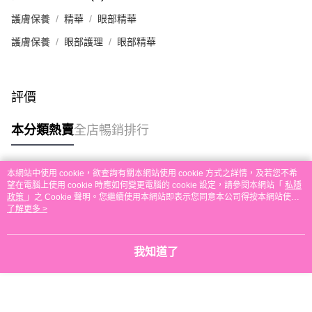
本地配送
護膚保養
精華
眼部精華
每筆HK$30.00，滿HK$580.00或以上免運費
護膚保養
眼部護理
眼部精華
門市自取
免運費
評價
其他地區配送
運費表
本分類熱賣
全店暢銷排行
本網站中使用 cookie，欲查詢有關本網站使用 cookie 方式之詳情，及若您不希
熱門標籤
望在電腦上使用 cookie 時應如何變更電腦的 cookie 設定，請參閱本網站「
私隱
政策
」之 Cookie 聲明。您繼續使用本網站即表示您同意本公司得按本網站使用
條款之 Cookie 聲明使用 cookie。
了解更多 >
熱銷排行
最新商品
人氣推薦
我知道了