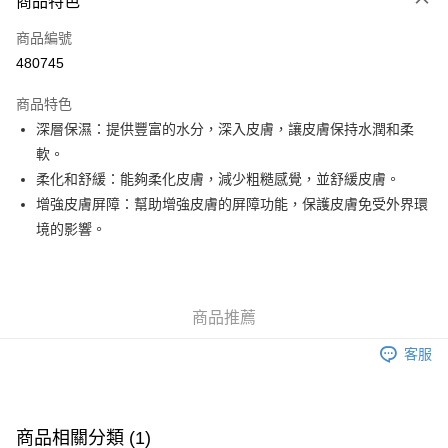
商品特色
信用卡
商品編號
Apple Pay
480745
Google Pay
商品特色
AlipayHK
深層保濕：提供豐富的水分，深入皮膚，讓皮膚保持水潤和柔
軟。
PayMe
柔化和舒緩：能夠柔化皮膚，減少粗糙感覺，並舒緩皮膚。
WeChat Pay
增強皮膚屏障：幫助增強皮膚的屏障功能，保護皮膚免受外界環
境的影響。
其他轉帳方式
相關說明
銀行匯款 請將存款存到以下銀行帳戶，並於存款單據寫上訂單編號後電郵至
eshop@colourmix-cosmetics.com** **我們不會處理沒有提供存款單據的訂
送貨方式
商品推薦
單。 如果訂購後七個工作天內我們未能收到有關存款，有關訂單將被取消。
付款後順豐自助櫃取貨
客服
每筆HK$30.00，滿HK$580.00或以上免運費
付款後順豐站及營業點取貨
每筆HK$30.00，滿HK$580.00或以上免運費
商品相關分類 (1)