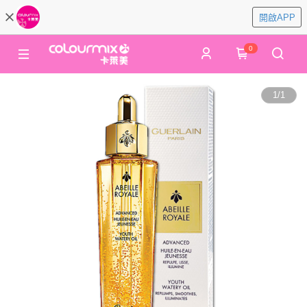
開啟APP
0
1
/
1