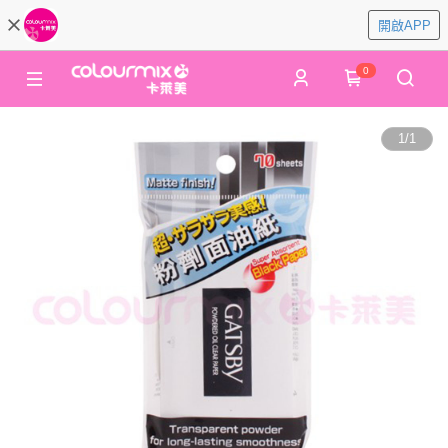
開啟APP
0
1
/
1