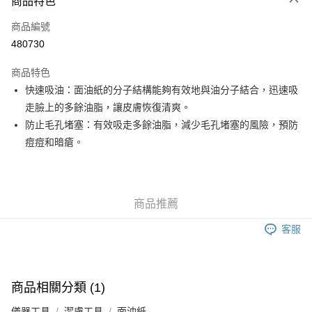
商品特色
信用卡
商品編號
Apple Pay
480730
Google Pay
商品特色
AlipayHK
快速吸油：面油紙的分子結構能夠有效地與油分子結合，迅速吸
走臉上的多餘油脂，讓皮膚恢復清爽。
PayMe
防止毛孔堵塞：有效吸走多餘油脂，減少毛孔堵塞的風險，預防
WeChat Pay
痘痘和暗瘡。
其他轉帳方式
相關說明
銀行匯款 請將存款存到以下銀行帳戶，並於存款單據寫上訂單編號後電郵至
商品推薦
eshop@colourmix-cosmetics.com** **我們不會處理沒有提供存款單據的訂
送貨方式
單。 如果訂購後七個工作天內我們未能收到有關存款，有關訂單將被取消。
客服
付款後順豐自助櫃取貨
每筆HK$30.00，滿HK$580.00或以上免運費
付款後順豐站及營業點取貨
商品相關分類 (1)
每筆HK$30.00，滿HK$580.00或以上免運費
儀器工具
潔膚工具
面油紙