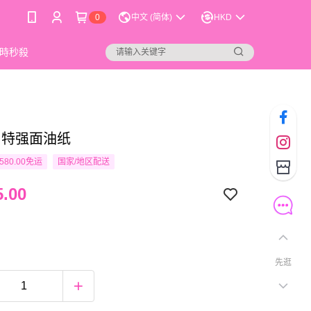
0
中文 (简体)
HKD
時秒殺
by 特强面油纸
580.00免运
国家/地区配送
.00
先逛