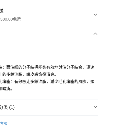
送
580.00免运
y
油：面油紙的分子結構能夠有效地與油分子結合，迅速
上的多餘油脂，讓皮膚恢復清爽。
孔堵塞：有效吸走多餘油脂，減少毛孔堵塞的風險，預
和暗瘡。
ay
类 (1)
资金的方式
洁肤工具
面油纸
請將存款存到以下銀行帳戶，並於存款單據寫上訂單編號後電郵
客服
colourmix-cosmetics.com** **我們不會處理沒有提供存款單據