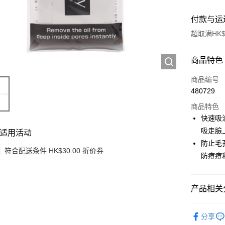
付款与运
超取满HK$
付款方式
商品特色
信用卡
商品编号
480729
Apple Pay
商品特色
Google Pa
快速吸
吸走臉
适用活动
AlipayHK
防止毛
符合配送条件 HK$30.00 折价券
PayMe
防痘痘
WeChat P
产品相关分
其他转移
相关说明
仪器工具
銀行匯款 
分享
至eshop@