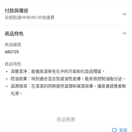
付款與運送
自提點滿HK$580.00免運費
付款方式
商品特色
信用卡
商品編號
Apple Pay
480725
Google Pay
商品特色
AlipayHK
深層潔淨：能徹底清除毛孔中的污垢和化妝品殘留。
控油效果：特別適合混合型或油性皮膚，能有效控制油脂分泌。
PayMe
滋潤保濕：在清潔的同時提供滋潤和保濕效果，讓皮膚感覺柔軟
WeChat Pay
光滑。
其他轉帳方式
相關說明
銀行匯款 請將存款存到以下銀行帳戶，並於存款單據寫上訂單編號後電郵至
商品推薦
eshop@colourmix-cosmetics.com** **我們不會處理沒有提供存款單據的訂
送貨方式
單。 如果訂購後七個工作天內我們未能收到有關存款，有關訂單將被取消。
客服