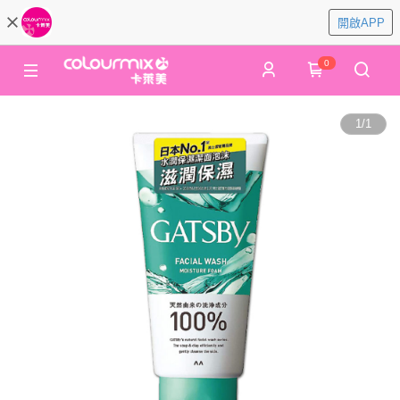
開啟APP
0
1
/
1