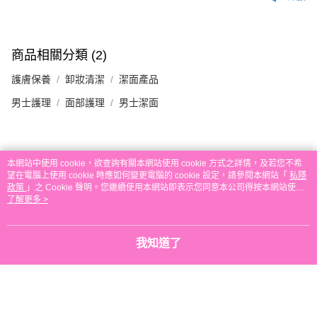
付款後順豐自助櫃取貨
每筆HK$30.00，滿HK$580.00或以上免運費
付款後順豐站及營業點取貨
商品相關分類 (2)
每筆HK$30.00，滿HK$580.00或以上免運費
護膚保養
卸妝清潔
潔面產品
本地配送
男士護理
面部護理
男士潔面
每筆HK$30.00，滿HK$580.00或以上免運費
門市自取
評價
免運費
本網站中使用 cookie，欲查詢有關本網站使用 cookie 方式之詳情，及若您不希
望在電腦上使用 cookie 時應如何變更電腦的 cookie 設定，請參閱本網站「
私隱
其他地區配送
運費表
政策
」之 Cookie 聲明。您繼續使用本網站即表示您同意本公司得按本網站使用
本分類熱賣
全店暢銷排行
條款之 Cookie 聲明使用 cookie。
了解更多 >
我知道了
熱門標籤
熱銷排行
最新商品
人氣推薦